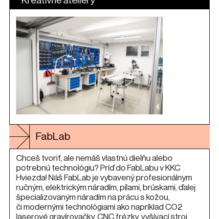
Kreatívne ateliéry
FabLab
Chceš tvoriť, ale nemáš vlastnú dielňu alebo
potrebnú technológiu? Príď do FabLabu v KKC
Hviezda! Náš FabLab je vybavený profesionálnym
ručným, elektrickým náradím, pílami, brúskami, ďalej
špecializovaným náradím na prácu s kožou,
či modernými technológiami ako napríklad CO2
laserové gravírovačky, CNC frézky, vyšívací stroj,