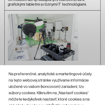
grafickými tabletmi a rôznymi IT technológiami.
Fotoateliér
Na preferenčné, analytické a marketingové účely
na tejto webovej stránke využívame informácie
Chceš fotiť alebo nakrúcať ako profesionál? Príď do
Fotoateliéru v KKC Hviezda! Nájdeš tu profesionálnu
uložené vo vašom (koncovom) zariadení, tzv.
techniku od fotografických a filmových objektívov,
súbory cookies. Kliknutím na „Nastaviť cookies“
fotoaparátov a filmových kamier, zábleskových
môžete kedykoľvek nastaviť, ktoré cookies a na
a stálych LED svetiel so softboxami, až