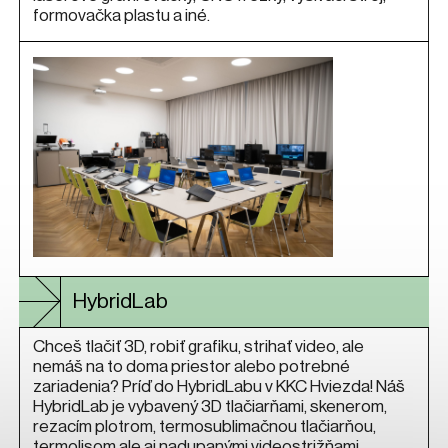
formovačka plastu a iné.
HybridLab
Chceš tlačiť 3D, robiť grafiku, strihať video, ale
nemáš na to doma priestor alebo potrebné
zariadenia? Príď do HybridLabu v KKC Hviezda! Náš
HybridLab je vybavený 3D tlačiarňami, skenerom,
rezacím plotrom, termosublimačnou tlačiarňou,
termolisom ale aj nadupanými videostrižňami,