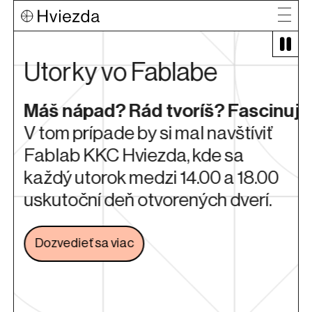
Utorky vo Fablabe
Máš nápad? Rád tvoríš? Fascinuje
V tom prípade by si mal navštíviť
Fablab KKC Hviezda, kde sa
i
každý utorok medzi 14.00 a 18.00
uskutoční deň otvorených dverí.
Dozvedieť sa viac
Odkaz sa otvorí na novej karte
é