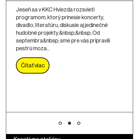
Jeseň sa v KKC Hviezda rozsvieti
programom, ktorý prinesie koncerty,
divadlo, literatúru, diskusie aj jedinečné
hudobné projekty.&nbsp;&nbsp; Od
septembra&nbsp; sme pre vás pripravili
pestrú moza...
Čítať viac