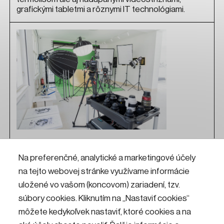
grafickými tabletmi a rôznymi IT technológiami.
Fotoateliér
Na preferenčné, analytické a marketingové účely
na tejto webovej stránke využívame informácie
Chceš fotiť alebo nakrúcať ako profesionál? Príď do
Fotoateliéru v KKC Hviezda! Nájdeš tu profesionálnu
uložené vo vašom (koncovom) zariadení, tzv.
techniku od fotografických a filmových objektívov,
súbory cookies. Kliknutím na „Nastaviť cookies“
fotoaparátov a filmových kamier, zábleskových
môžete kedykoľvek nastaviť, ktoré cookies a na
a stálych LED svetiel so softboxami, až