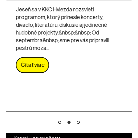
Jeseň sa v KKC Hviezda rozsvieti
programom, ktorý prinesie koncerty,
divadlo, literatúru, diskusie aj jedinečné
hudobné projekty.&nbsp;&nbsp; Od
septembra&nbsp; sme pre vás pripravili
pestrú moza...
Čítať viac