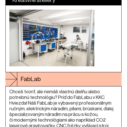
Kreatívne ateliéry
FabLab
Chceš tvoriť, ale nemáš vlastnú dielňu alebo
potrebnú technológiu? Príď do FabLabu v KKC
Hviezda! Náš FabLab je vybavený profesionálnym
ručným, elektrickým náradím, pílami, brúskami, ďalej
špecializovaným náradím na prácu s kožou,
či modernými technológiami ako napríklad CO2
laserové gravírovačky, CNC frézky, vyšívací stroj,