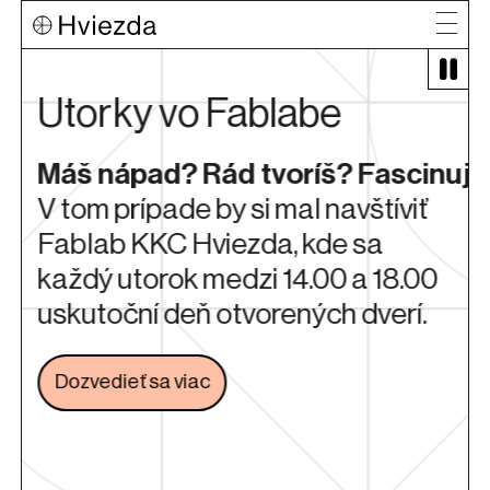
Utorky vo Fablabe
Máš nápad? Rád tvoríš? Fascinuje
V tom prípade by si mal navštíviť
Fablab KKC Hviezda, kde sa
i
každý utorok medzi 14.00 a 18.00
uskutoční deň otvorených dverí.
Dozvedieť sa viac
Odkaz sa otvorí na novej karte
é