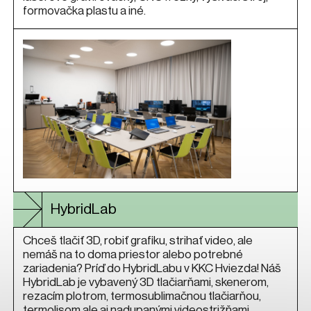
formovačka plastu a iné.
HybridLab
Chceš tlačiť 3D, robiť grafiku, strihať video, ale
nemáš na to doma priestor alebo potrebné
zariadenia? Príď do HybridLabu v KKC Hviezda! Náš
HybridLab je vybavený 3D tlačiarňami, skenerom,
rezacím plotrom, termosublimačnou tlačiarňou,
termolisom ale aj nadupanými videostrižňami,