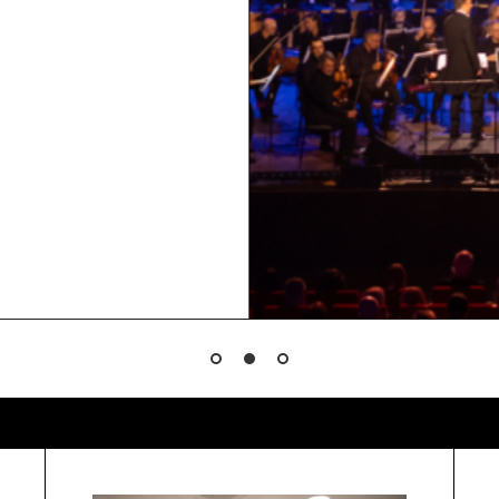
 Tak ako každý rok, aj
pektrum kultúrno-
h viac žánrov. 12.
ť na výstavu "Stvorené
ielne a tradične aj