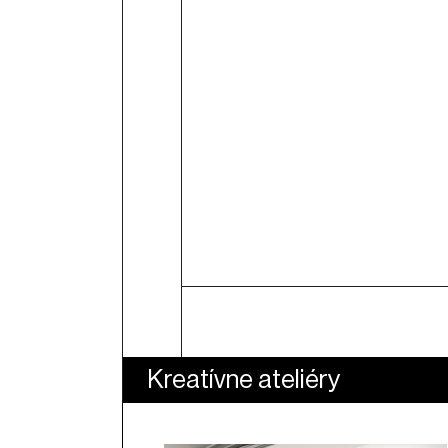
3. rok fungovania KKC Hviezda.
tentokrát pripravíme široké s
komunitných podujatí spájajúcic
Septembra sa tak môžete teši
pod Hviezdou", tanec, tvorivé d
výnimočný kon...
Čítať viac
Kreatívne ateliéry