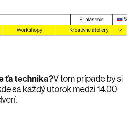
S
Prihlásenie
Workshopy
Kreatívne ateliéry
ožou
v našom Fablabe s materiálom, ktor
sa otvorí na novej karte