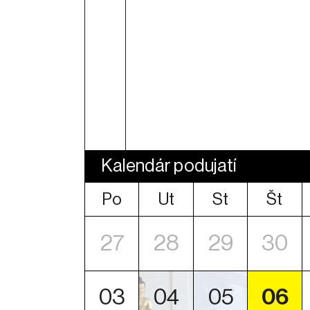
Kalendár podujatí
Po
Ut
St
Št
27
28
29
30
03
04
05
06