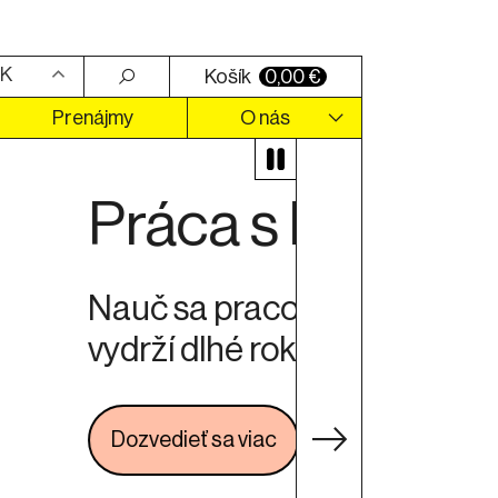
K
Košík
0,00
€
Prenájmy
O nás
ý ti spoľahlivo