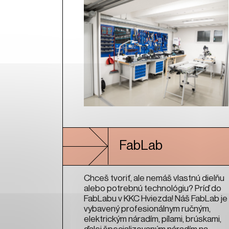
FabLab
Chceš tvoriť, ale nemáš vlastnú dielňu
alebo potrebnú technológiu? Príď do
FabLabu v KKC Hviezda! Náš FabLab je
vybavený profesionálnym ručným,
elektrickým náradím, pílami, brúskami,