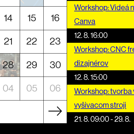
Workshop: Videá n
14
15
16
Canva
12. 8. 16:00
21
22
23
Workshop: CNC fré
dizajnérov
28
29
30
12. 8. 15:00
04
05
06
Workshop: tvorba v
vyšivacom stroji
21. 8. 09:00 - 29. 8.
Letná škola štyro