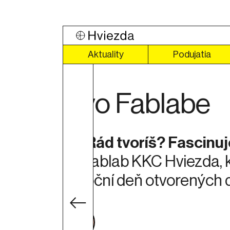
Aktuality
Podujatia
Práca s k
pade by si
Nauč sa pracovať 
dzi 14.00
vydrží dlhé roky.
Dozvedieť sa viac
Odkaz 