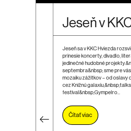
Koncert oc
britskej for
Kiiōtō feat. 
Rhodes (La
rámci Roku 
3.0
Rok Hviezdy 3.0, je podujatie,