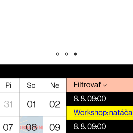
Filtrovať
Pi
So
Ne
8. 8. 09:00
31
01
02
Workshop: natáča
8. 8. 09:00
07
08
09