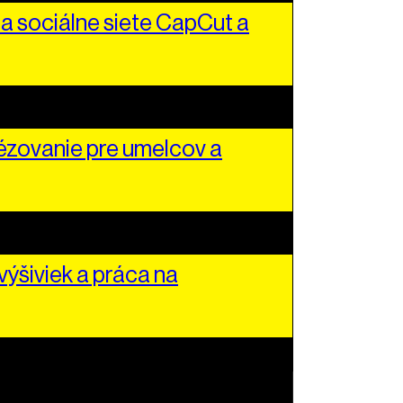
a sociálne siete CapCut a
zovanie pre umelcov a
ýšiviek a práca na
ch umení