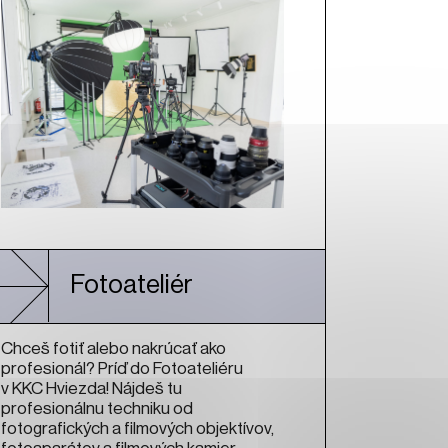
Fotoateliér
Chceš fotiť alebo nakrúcať ako
profesionál? Príď do Fotoateliéru
v KKC Hviezda! Nájdeš tu
profesionálnu techniku od
fotografických a filmových objektívov,