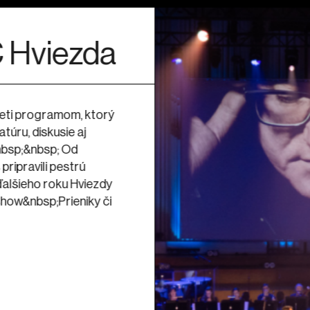
28. 8. 19:00
eňovanej
Leto, keď som všet
mácie
Lou
mb) v
Hviezdy
 ktorým si pripomenieme