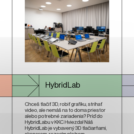
HybridLab
Chceš tlačiť 3D, robiť grafiku, strihať
video, ale nemáš na to doma priestor
alebo potrebné zariadenia? Príď do
HybridLabu v KKC Hviezda! Náš
HybridLab je vybavený 3D tlačiarňami,