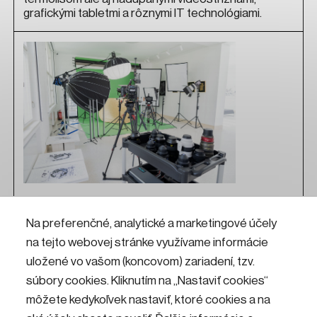
grafickými tabletmi a rôznymi IT technológiami.
Fotoateliér
Na preferenčné, analytické a marketingové účely
na tejto webovej stránke využívame informácie
Chceš fotiť alebo nakrúcať ako profesionál? Príď do
Fotoateliéru v KKC Hviezda! Nájdeš tu profesionálnu
uložené vo vašom (koncovom) zariadení, tzv.
techniku od fotografických a filmových objektívov,
súbory cookies. Kliknutím na „Nastaviť cookies“
fotoaparátov a filmových kamier, zábleskových
môžete kedykoľvek nastaviť, ktoré cookies a na
a stálych LED svetiel so softboxami, až