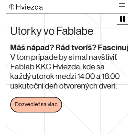
Utorky vo Fablabe
Máš nápad? Rád tvoríš? Fascinuje
V tom prípade by si mal navštíviť
Fablab KKC Hviezda, kde sa
i
každý utorok medzi 14.00 a 18.00
uskutoční deň otvorených dverí.
Dozvedieť sa viac
Odkaz sa otvorí na novej karte
é