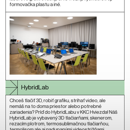
formovačka plastu a iné.
HybridLab
Chceš tlačiť 3D, robiť grafiku, strihať video, ale
nemáš na to doma priestor alebo potrebné
zariadenia? Príď do HybridLabu v KKC Hviezda! Náš
HybridLab je vybavený 3D tlačiarňami, skenerom,
rezacím plotrom, termosublimačnou tlačiarňou,
termolisom ale aj nadupanými videostrižňami,