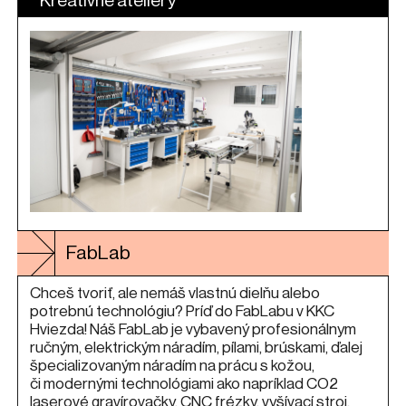
Kreatívne ateliéry
FabLab
Chceš tvoriť, ale nemáš vlastnú dielňu alebo
potrebnú technológiu? Príď do FabLabu v KKC
Hviezda! Náš FabLab je vybavený profesionálnym
ručným, elektrickým náradím, pílami, brúskami, ďalej
špecializovaným náradím na prácu s kožou,
či modernými technológiami ako napríklad CO2
laserové gravírovačky, CNC frézky, vyšívací stroj,