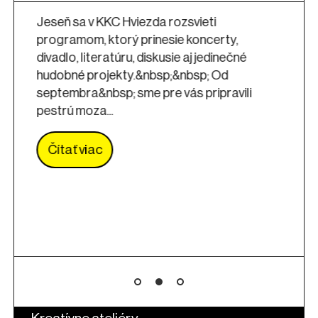
Jeseň sa v KKC Hviezda rozsvieti
programom, ktorý prinesie koncerty,
divadlo, literatúru, diskusie aj jedinečné
hudobné projekty.&nbsp;&nbsp; Od
septembra&nbsp; sme pre vás pripravili
pestrú moza...
Čítať viac