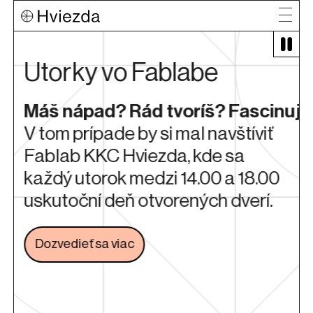
Utorky vo Fablabe
Máš nápad? Rád tvoríš? Fascinuje
V tom prípade by si mal navštíviť
Fablab KKC Hviezda, kde sa
i
každý utorok medzi 14.00 a 18.00
uskutoční deň otvorených dverí.
Dozvedieť sa viac
Odkaz sa otvorí na novej karte
é