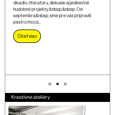
divadlo, literatúru, diskusie aj jedinečné
hudobné projekty.&nbsp;&nbsp; Od
septembra&nbsp; sme pre vás pripravili
pestrú moza...
Čítať viac
Kreatívne ateliéry