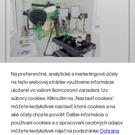
Fotoateliér
Na preferenčné, analytické a marketingové účely
na tejto webovej stránke využívame informácie
Chceš fotiť alebo nakrúcať ako profesionál? Príď do
Fotoateliéru v KKC Hviezda! Nájdeš tu profesionálnu
uložené vo vašom (koncovom) zariadení, tzv.
techniku od fotografických a filmových objektívov,
súbory cookies. Kliknutím na „Nastaviť cookies“
fotoaparátov a filmových kamier, zábleskových
môžete kedykoľvek nastaviť, ktoré cookies a na
a stálych LED svetiel so softboxami, až
po stabilizátor, car-mount, žeriav, 200 metrovú
aké účely chcete povoliť. Ďalšie informácie o
diaľkovo ovládanú lanovku alebo 6-osé robotické
používaní cookies a o spracovaní osobných údajov
rameno.
môžete kedykoľvek nájsť na podstránke
Ochrana