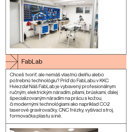
FabLab
Chceš tvoriť, ale nemáš vlastnú dielňu alebo
potrebnú technológiu? Príď do FabLabu v KKC
Hviezda! Náš FabLab je vybavený profesionálnym
ručným, elektrickým náradím, pílami, brúskami, ďalej
špecializovaným náradím na prácu s kožou,
či modernými technológiami ako napríklad CO2
laserové gravírovačky, CNC frézky, vyšívací stroj,
formovačka plastu a iné.