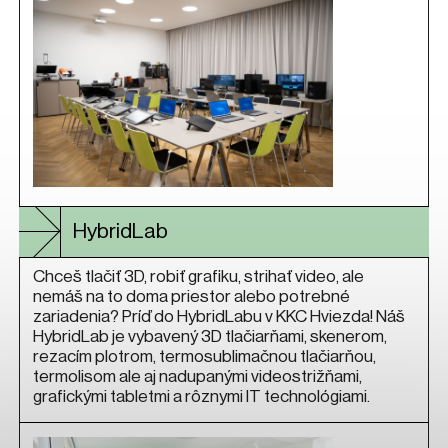
HybridLab
Chceš tlačiť 3D, robiť grafiku, strihať video, ale
nemáš na to doma priestor alebo potrebné
zariadenia? Príď do HybridLabu v KKC Hviezda! Náš
HybridLab je vybavený 3D tlačiarňami, skenerom,
rezacím plotrom, termosublimačnou tlačiarňou,
termolisom ale aj nadupanými videostrižňami,
grafickými tabletmi a rôznymi IT technológiami.