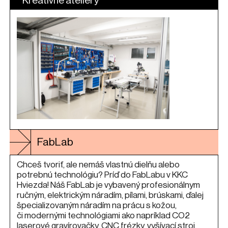
Kreatívne ateliéry
FabLab
Chceš tvoriť, ale nemáš vlastnú dielňu alebo
potrebnú technológiu? Príď do FabLabu v KKC
Hviezda! Náš FabLab je vybavený profesionálnym
ručným, elektrickým náradím, pílami, brúskami, ďalej
špecializovaným náradím na prácu s kožou,
či modernými technológiami ako napríklad CO2
laserové gravírovačky, CNC frézky, vyšívací stroj,