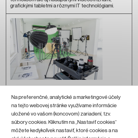
grafickými tabletmi a rôznymi IT technológiami.
Fotoateliér
Na preferenčné, analytické a marketingové účely
na tejto webovej stránke využívame informácie
Chceš fotiť alebo nakrúcať ako profesionál? Príď do
Fotoateliéru v KKC Hviezda! Nájdeš tu profesionálnu
uložené vo vašom (koncovom) zariadení, tzv.
techniku od fotografických a filmových objektívov,
súbory cookies. Kliknutím na „Nastaviť cookies“
fotoaparátov a filmových kamier, zábleskových
môžete kedykoľvek nastaviť, ktoré cookies a na
a stálych LED svetiel so softboxami, až