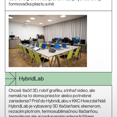
formovačka plastu a iné.
HybridLab
Chceš tlačiť 3D, robiť grafiku, strihať video, ale
nemáš na to doma priestor alebo potrebné
zariadenia? Príď do HybridLabu v KKC Hviezda! Náš
HybridLab je vybavený 3D tlačiarňami, skenerom,
rezacím plotrom, termosublimačnou tlačiarňou,
termolisom ale aj nadupanými videostrižňami,