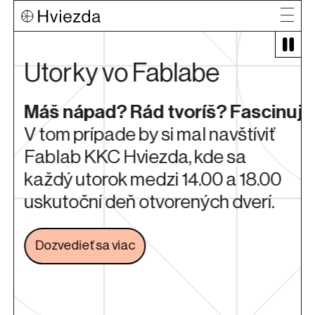
Utorky vo Fablabe
Máš nápad? Rád tvoríš? Fascinuje
V tom prípade by si mal navštíviť
Fablab KKC Hviezda, kde sa
i
každý utorok medzi 14.00 a 18.00
uskutoční deň otvorených dverí.
Dozvedieť sa viac
Odkaz sa otvorí na novej karte
é