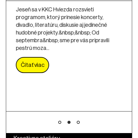
britskej formácie Kiiōtō
feat. Lou Rhodes (Lamb
ty,
rámci Roku Hviezdy 3.0
nečné
d
ravili
Rok Hviezdy 3.0, je podujatie, ktorým si
pripomenieme 3. rok fungovania KKC
Hviezda. Tak ako každý rok, aj tentokrá
pripravíme široké spektrum kultúrno-
komunitných podujatí spájajúcich viac
žánrov....
Čítať viac