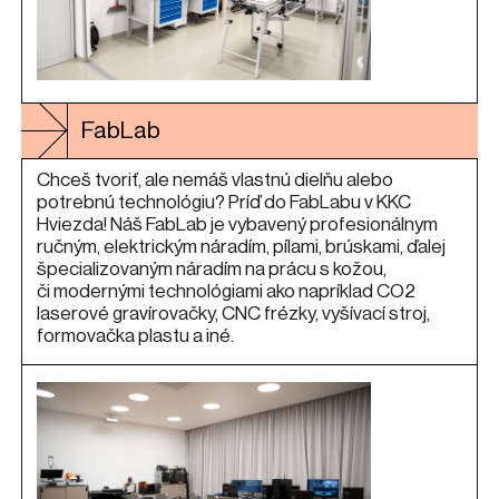
FabLab
Chceš tvoriť, ale nemáš vlastnú dielňu alebo
potrebnú technológiu? Príď do FabLabu v KKC
Hviezda! Náš FabLab je vybavený profesionálnym
ručným, elektrickým náradím, pílami, brúskami, ďalej
špecializovaným náradím na prácu s kožou,
či modernými technológiami ako napríklad CO2
laserové gravírovačky, CNC frézky, vyšívací stroj,
formovačka plastu a iné.