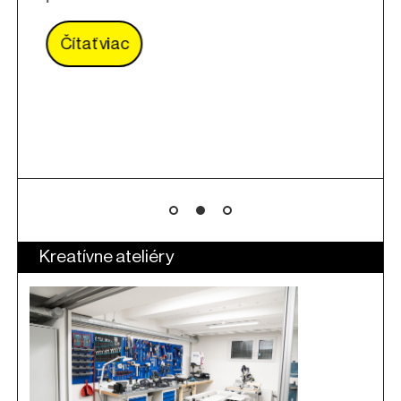
pripomenieme 3. rok fungo
Hviezda. Tak ako každý rok,
pripravíme široké spektrum 
komunitných podujatí spájaj
žánrov....
Čítať viac
Kreatívne ateliéry