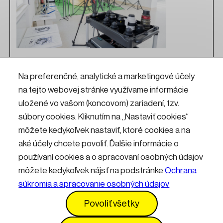
Fotoateliér
Na preferenčné, analytické a marketingové účely
na tejto webovej stránke využívame informácie
Chceš fotiť alebo nakrúcať ako profesionál? Príď do
Fotoateliéru v KKC Hviezda! Nájdeš tu profesionálnu
uložené vo vašom (koncovom) zariadení, tzv.
techniku od fotografických a filmových objektívov,
súbory cookies. Kliknutím na „Nastaviť cookies“
fotoaparátov a filmových kamier, zábleskových
môžete kedykoľvek nastaviť, ktoré cookies a na
a stálych LED svetiel so softboxami, až
po stabilizátor, car-mount, žeriav, 200 metrovú
aké účely chcete povoliť. Ďalšie informácie o
diaľkovo ovládanú lanovku alebo 6-osé robotické
používaní cookies a o spracovaní osobných údajov
rameno.
môžete kedykoľvek nájsť na podstránke
Ochrana
súkromia a spracovanie osobných údajov
Kontakty
Informácie pre návštevníkov
Povoliť všetky
Prevádzkový poriadok
GDPR