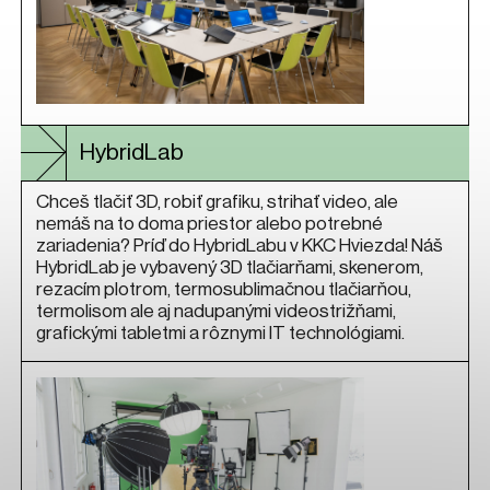
HybridLab
Chceš tlačiť 3D, robiť grafiku, strihať video, ale
nemáš na to doma priestor alebo potrebné
zariadenia? Príď do HybridLabu v KKC Hviezda! Náš
HybridLab je vybavený 3D tlačiarňami, skenerom,
rezacím plotrom, termosublimačnou tlačiarňou,
termolisom ale aj nadupanými videostrižňami,
grafickými tabletmi a rôznymi IT technológiami.