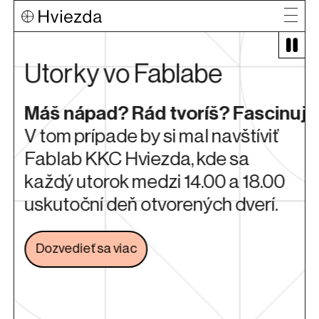
torky vo Fablabe
Prá
š nápad? Rád tvoríš? Fascinuje ťa t
Nauč 
tom prípade by si mal navštíviť
Fabla
blab KKC Hviezda, kde sa
spoľah
ždý utorok medzi 14.00 a 18.00
kutoční deň otvorených dverí.
Dozve
ozvedieť sa viac
Odkaz sa otvorí na novej karte