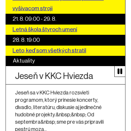
vyšivacom stroji
21. 8. 09:00 - 29. 8.
Letná škola štyroch umení
28. 8. 19:00
Leto, keď som všetkých stratil
Aktuality
Hviezda
Koncert oceňov
britskej formácie
 rozsvieti
feat. Lou Rhodes
esie koncerty,
rámci Roku Hviez
kusie aj jedinečné
sp;&nbsp; Od
e vás pripravili
Rok Hviezdy 3.0, je podujatie