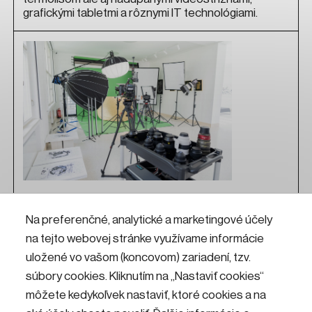
grafickými tabletmi a rôznymi IT technológiami.
Fotoateliér
Na preferenčné, analytické a marketingové účely
na tejto webovej stránke využívame informácie
Chceš fotiť alebo nakrúcať ako profesionál? Príď do
Fotoateliéru v KKC Hviezda! Nájdeš tu profesionálnu
uložené vo vašom (koncovom) zariadení, tzv.
techniku od fotografických a filmových objektívov,
súbory cookies. Kliknutím na „Nastaviť cookies“
fotoaparátov a filmových kamier, zábleskových
môžete kedykoľvek nastaviť, ktoré cookies a na
a stálych LED svetiel so softboxami, až