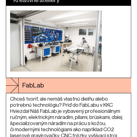
Kreatívne ateliéry
FabLab
Chceš tvoriť, ale nemáš vlastnú dielňu alebo
potrebnú technológiu? Príď do FabLabu v KKC
Hviezda! Náš FabLab je vybavený profesionálnym
ručným, elektrickým náradím, pílami, brúskami, ďalej
špecializovaným náradím na prácu s kožou,
či modernými technológiami ako napríklad CO2
laserové gravírovačky, CNC frézky, vyšívací stroj,