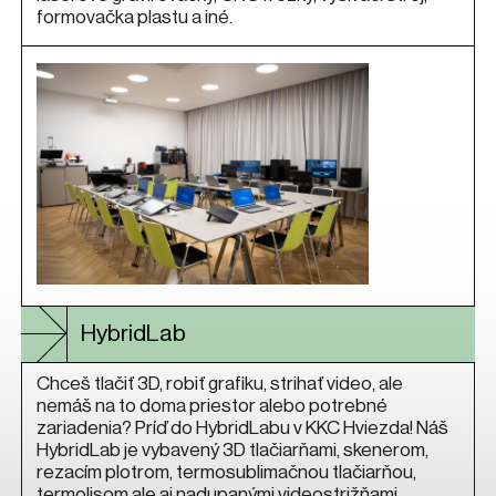
formovačka plastu a iné.
HybridLab
Chceš tlačiť 3D, robiť grafiku, strihať video, ale
nemáš na to doma priestor alebo potrebné
zariadenia? Príď do HybridLabu v KKC Hviezda! Náš
HybridLab je vybavený 3D tlačiarňami, skenerom,
rezacím plotrom, termosublimačnou tlačiarňou,
termolisom ale aj nadupanými videostrižňami,