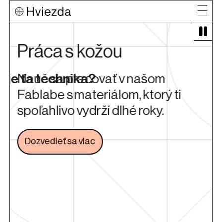
Práca s kožou
uje ťa technika?
Nauč sa pracovať v našom
Fablabe s materiálom, ktorý ti
spoľahlivo vydrží dlhé roky.
Dozvedieť sa viac
Odkaz sa otvorí na novej karte
arte