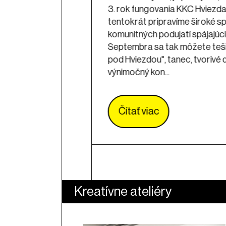
3. rok fungovania KKC Hviezda.
tentokrát pripravíme široké s
komunitných podujatí spájajúcic
Septembra sa tak môžete teši
pod Hviezdou", tanec, tvorivé d
výnimočný kon...
Čítať viac
Kreatívne ateliéry