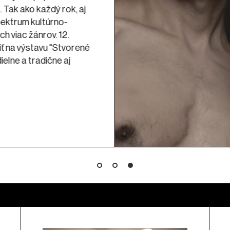
 Tak ako každý rok, aj
pektrum kultúrno-
h viac žánrov. 12.
ť na výstavu "Stvorené
ielne a tradične aj