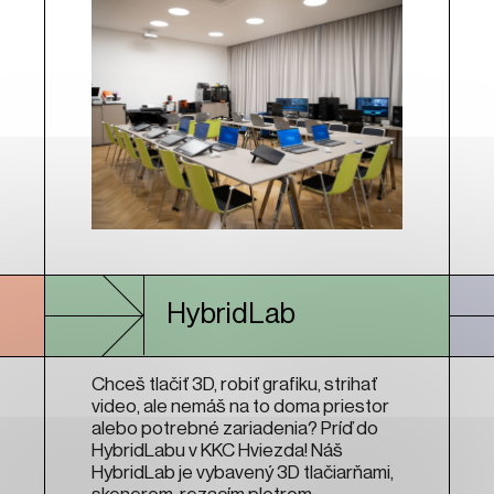
HybridLab
Chceš tlačiť 3D, robiť grafiku, strihať
video, ale nemáš na to doma priestor
alebo potrebné zariadenia? Príď do
HybridLabu v KKC Hviezda! Náš
HybridLab je vybavený 3D tlačiarňami,