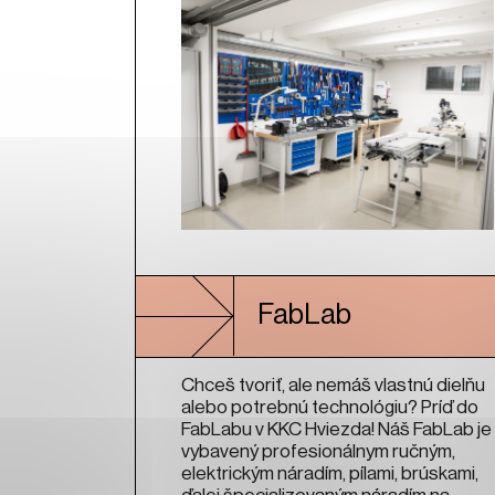
FabLab
Chceš tvoriť, ale nemáš vlastnú dielňu
alebo potrebnú technológiu? Príď do
FabLabu v KKC Hviezda! Náš FabLab je
vybavený profesionálnym ručným,
elektrickým náradím, pílami, brúskami,