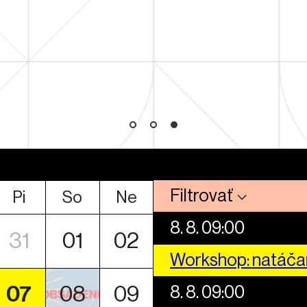
Filtrovať
Pi
So
Ne
8. 8. 09:00
31
01
02
Workshop: natáča
8. 8. 09:00
07
08
09