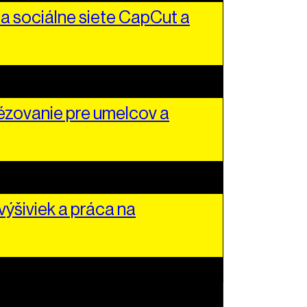
a sociálne siete CapCut a
zovanie pre umelcov a
ýšiviek a práca na
ch umení