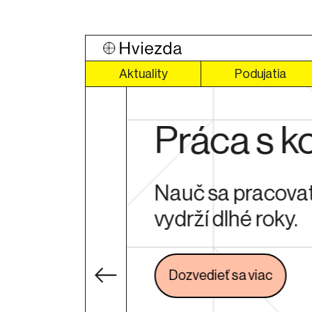
Aktuality
Podujatia
Práca s k
pade by si
Nauč sa pracovať 
dzi 14.00
vydrží dlhé roky.
Dozvedieť sa viac
Odkaz 