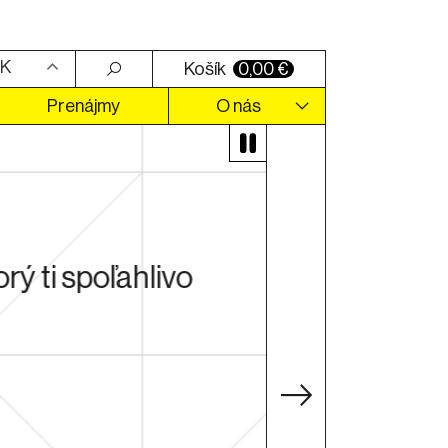
K
Košík
0,00
€
Prenájmy
O nás
ý ti spoľahlivo