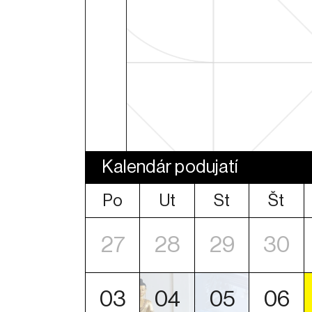
Kalendár podujatí
Po
Ut
St
Št
27
28
29
30
03
04
05
06