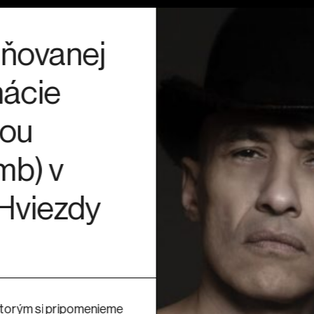
28. 8. 19:00
eňovanej
Leto, keď som všet
mácie
Lou
mb) v
Hviezdy
 ktorým si pripomenieme