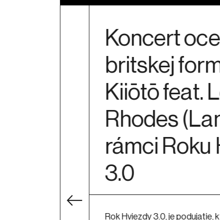
Koncert oc
britskej for
Kiiōtō feat. 
Rhodes (La
rámci Roku 
3.0
Rok Hviezdy 3.0, je podujatie,