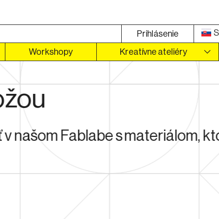
S
Prihlásenie
Workshopy
Kreatívne ateliéry
ožou
v našom Fablabe s materiálom, ktor
sa otvorí na novej karte