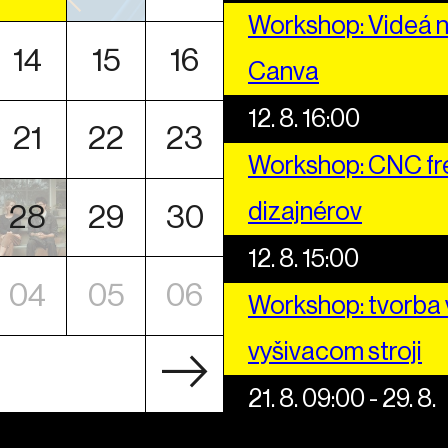
Workshop: Videá n
14
15
16
Canva
12. 8. 16:00
21
22
23
Workshop: CNC fré
dizajnérov
28
29
30
12. 8. 15:00
04
05
06
Workshop: tvorba v
vyšivacom stroji
21. 8. 09:00 - 29. 8.
Letná škola štyro