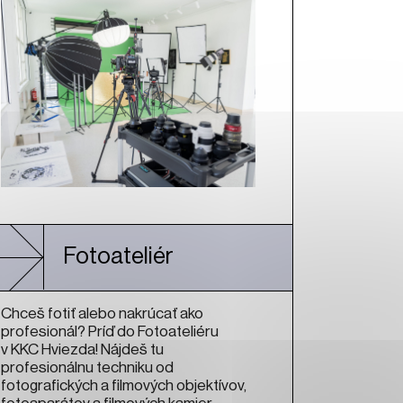
Fotoateliér
Chceš fotiť alebo nakrúcať ako
profesionál? Príď do Fotoateliéru
v KKC Hviezda! Nájdeš tu
profesionálnu techniku od
fotografických a filmových objektívov,