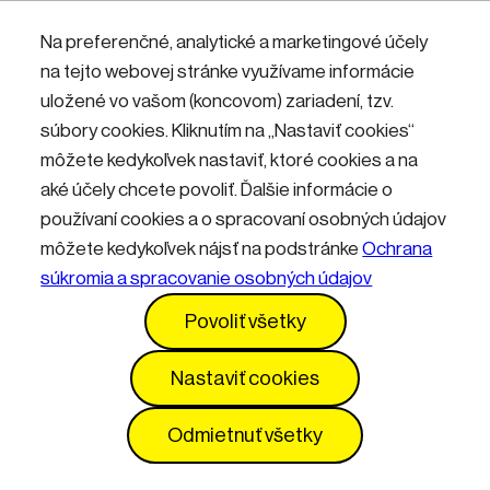
Nemáte účet? Zaregistrujte sa.
Na preferenčné, analytické a marketingové účely
na tejto webovej stránke využívame informácie
uložené vo vašom (koncovom) zariadení, tzv.
Přihlásit
súbory cookies. Kliknutím na „Nastaviť cookies“
môžete kedykoľvek nastaviť, ktoré cookies a na
aké účely chcete povoliť. Ďalšie informácie o
používaní cookies a o spracovaní osobných údajov
môžete kedykoľvek nájsť na podstránke
Ochrana
súkromia a spracovanie osobných údajov
Kontakty
Informácie pre návštevníkov
Povoliť všetky
Prevádzkový poriadok
GDPR
Vyhlásenie o prístupnosti
Služby
Cenník
Nastaviť cookies
Nastavenia cookies
Odmietnuť všetky