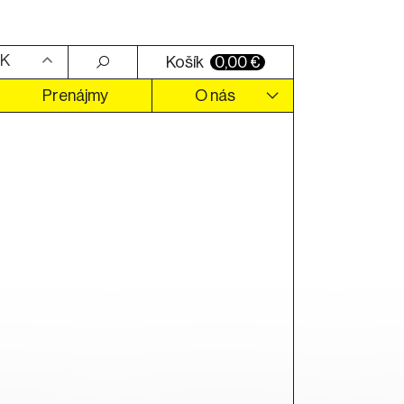
K
Košík
0,00
€
Prenájmy
O nás