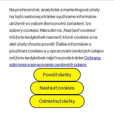
Nemáte účet? Zaregistrujte sa.
Na preferenčné, analytické a marketingové účely
na tejto webovej stránke využívame informácie
uložené vo vašom (koncovom) zariadení, tzv.
Přihlásit
súbory cookies. Kliknutím na „Nastaviť cookies“
môžete kedykoľvek nastaviť, ktoré cookies a na
aké účely chcete povoliť. Ďalšie informácie o
používaní cookies a o spracovaní osobných údajov
môžete kedykoľvek nájsť na podstránke
Ochrana
súkromia a spracovanie osobných údajov
Kontakty
Informácie pre návštevníkov
Povoliť všetky
Prevádzkový poriadok
GDPR
Vyhlásenie o prístupnosti
Služby
Cenník
Nastaviť cookies
Nastavenia cookies
Odmietnuť všetky