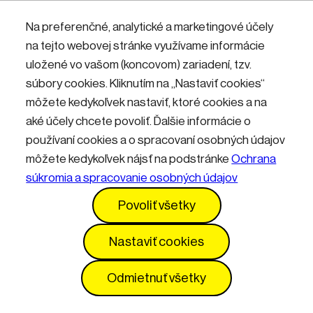
Nemáte účet? Zaregistrujte sa.
Na preferenčné, analytické a marketingové účely
na tejto webovej stránke využívame informácie
uložené vo vašom (koncovom) zariadení, tzv.
Přihlásit
súbory cookies. Kliknutím na „Nastaviť cookies“
môžete kedykoľvek nastaviť, ktoré cookies a na
aké účely chcete povoliť. Ďalšie informácie o
používaní cookies a o spracovaní osobných údajov
môžete kedykoľvek nájsť na podstránke
Ochrana
súkromia a spracovanie osobných údajov
Kontakty
Informácie pre návštevníkov
Povoliť všetky
Prevádzkový poriadok
GDPR
Vyhlásenie o prístupnosti
Služby
Cenník
Nastaviť cookies
Nastavenia cookies
Odmietnuť všetky