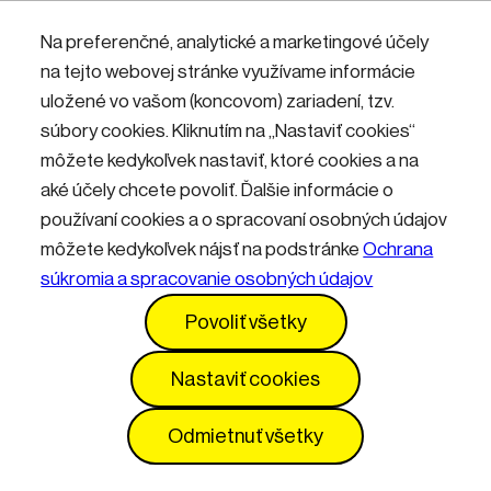
Nemáte účet? Zaregistrujte sa.
Na preferenčné, analytické a marketingové účely
na tejto webovej stránke využívame informácie
uložené vo vašom (koncovom) zariadení, tzv.
Přihlásit
súbory cookies. Kliknutím na „Nastaviť cookies“
môžete kedykoľvek nastaviť, ktoré cookies a na
aké účely chcete povoliť. Ďalšie informácie o
používaní cookies a o spracovaní osobných údajov
môžete kedykoľvek nájsť na podstránke
Ochrana
súkromia a spracovanie osobných údajov
Kontakty
Informácie pre návštevníkov
Povoliť všetky
Prevádzkový poriadok
GDPR
Vyhlásenie o prístupnosti
Služby
Cenník
Nastaviť cookies
Nastavenia cookies
Odmietnuť všetky