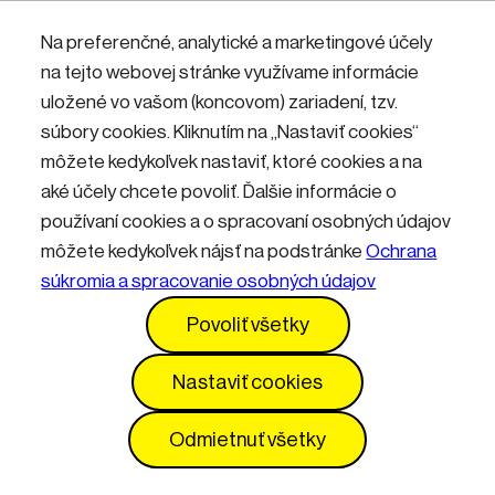
Nemáte účet? Zaregistrujte sa.
Na preferenčné, analytické a marketingové účely
na tejto webovej stránke využívame informácie
uložené vo vašom (koncovom) zariadení, tzv.
Přihlásit
súbory cookies. Kliknutím na „Nastaviť cookies“
môžete kedykoľvek nastaviť, ktoré cookies a na
aké účely chcete povoliť. Ďalšie informácie o
používaní cookies a o spracovaní osobných údajov
môžete kedykoľvek nájsť na podstránke
Ochrana
súkromia a spracovanie osobných údajov
Kontakty
Informácie pre návštevníkov
Povoliť všetky
Prevádzkový poriadok
GDPR
Vyhlásenie o prístupnosti
Služby
Cenník
Nastaviť cookies
Nastavenia cookies
Odmietnuť všetky