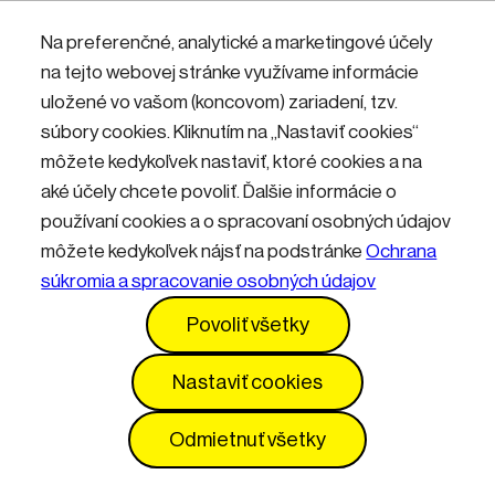
Nemáte účet? Zaregistrujte sa.
Na preferenčné, analytické a marketingové účely
na tejto webovej stránke využívame informácie
uložené vo vašom (koncovom) zariadení, tzv.
Přihlásit
súbory cookies. Kliknutím na „Nastaviť cookies“
môžete kedykoľvek nastaviť, ktoré cookies a na
aké účely chcete povoliť. Ďalšie informácie o
používaní cookies a o spracovaní osobných údajov
môžete kedykoľvek nájsť na podstránke
Ochrana
súkromia a spracovanie osobných údajov
Kontakty
Informácie pre návštevníkov
Povoliť všetky
Prevádzkový poriadok
GDPR
Vyhlásenie o prístupnosti
Služby
Cenník
Nastaviť cookies
Nastavenia cookies
Odmietnuť všetky