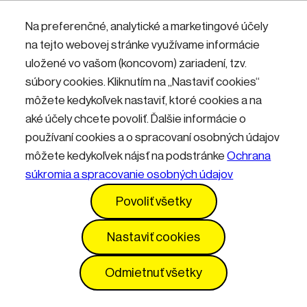
Nemáte účet? Zaregistrujte sa.
Na preferenčné, analytické a marketingové účely
na tejto webovej stránke využívame informácie
uložené vo vašom (koncovom) zariadení, tzv.
Přihlásit
súbory cookies. Kliknutím na „Nastaviť cookies“
môžete kedykoľvek nastaviť, ktoré cookies a na
aké účely chcete povoliť. Ďalšie informácie o
používaní cookies a o spracovaní osobných údajov
môžete kedykoľvek nájsť na podstránke
Ochrana
súkromia a spracovanie osobných údajov
Kontakty
Informácie pre návštevníkov
Povoliť všetky
Prevádzkový poriadok
GDPR
Vyhlásenie o prístupnosti
Služby
Cenník
Nastaviť cookies
Nastavenia cookies
Odmietnuť všetky