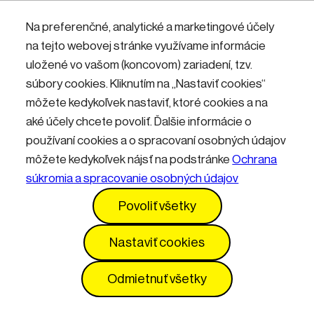
Nemáte účet? Zaregistrujte sa.
Na preferenčné, analytické a marketingové účely
na tejto webovej stránke využívame informácie
uložené vo vašom (koncovom) zariadení, tzv.
Přihlásit
súbory cookies. Kliknutím na „Nastaviť cookies“
môžete kedykoľvek nastaviť, ktoré cookies a na
aké účely chcete povoliť. Ďalšie informácie o
používaní cookies a o spracovaní osobných údajov
môžete kedykoľvek nájsť na podstránke
Ochrana
súkromia a spracovanie osobných údajov
Kontakty
Informácie pre návštevníkov
Povoliť všetky
Prevádzkový poriadok
GDPR
Vyhlásenie o prístupnosti
Služby
Cenník
Nastaviť cookies
Nastavenia cookies
Odmietnuť všetky