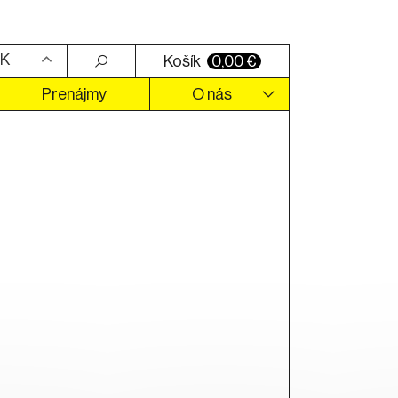
K
Košík
0,00
€
Prenájmy
O nás