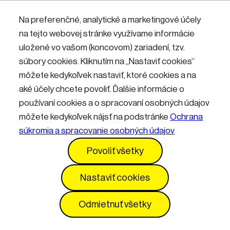
Nemáte účet? Zaregistrujte sa.
Na preferenčné, analytické a marketingové účely
na tejto webovej stránke využívame informácie
uložené vo vašom (koncovom) zariadení, tzv.
Přihlásit
súbory cookies. Kliknutím na „Nastaviť cookies“
môžete kedykoľvek nastaviť, ktoré cookies a na
aké účely chcete povoliť. Ďalšie informácie o
používaní cookies a o spracovaní osobných údajov
môžete kedykoľvek nájsť na podstránke
Ochrana
súkromia a spracovanie osobných údajov
Kontakty
Informácie pre návštevníkov
Povoliť všetky
Prevádzkový poriadok
GDPR
Vyhlásenie o prístupnosti
Služby
Cenník
Nastaviť cookies
Nastavenia cookies
Odmietnuť všetky