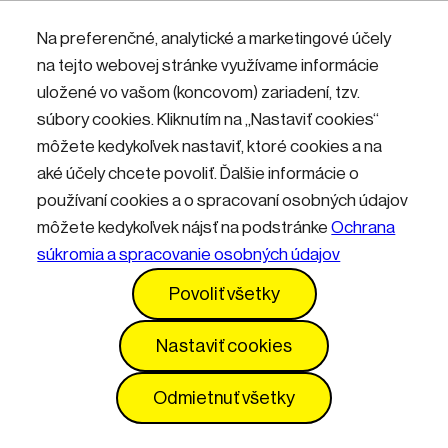
Nemáte účet? Zaregistrujte sa.
Na preferenčné, analytické a marketingové účely
na tejto webovej stránke využívame informácie
uložené vo vašom (koncovom) zariadení, tzv.
Přihlásit
súbory cookies. Kliknutím na „Nastaviť cookies“
môžete kedykoľvek nastaviť, ktoré cookies a na
aké účely chcete povoliť. Ďalšie informácie o
používaní cookies a o spracovaní osobných údajov
môžete kedykoľvek nájsť na podstránke
Ochrana
súkromia a spracovanie osobných údajov
Kontakty
Informácie pre návštevníkov
Povoliť všetky
Prevádzkový poriadok
GDPR
Vyhlásenie o prístupnosti
Služby
Cenník
Nastaviť cookies
Nastavenia cookies
Odmietnuť všetky