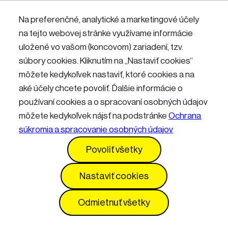
Nemáte účet? Zaregistrujte sa.
Na preferenčné, analytické a marketingové účely
na tejto webovej stránke využívame informácie
uložené vo vašom (koncovom) zariadení, tzv.
Přihlásit
súbory cookies. Kliknutím na „Nastaviť cookies“
môžete kedykoľvek nastaviť, ktoré cookies a na
aké účely chcete povoliť. Ďalšie informácie o
používaní cookies a o spracovaní osobných údajov
môžete kedykoľvek nájsť na podstránke
Ochrana
súkromia a spracovanie osobných údajov
Kontakty
Informácie pre návštevníkov
Povoliť všetky
Prevádzkový poriadok
GDPR
Vyhlásenie o prístupnosti
Služby
Cenník
Nastaviť cookies
Nastavenia cookies
Odmietnuť všetky