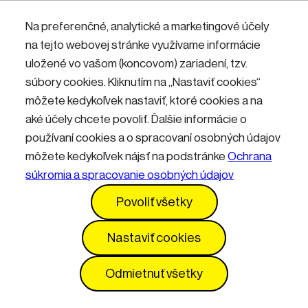
Nemáte účet? Zaregistrujte sa.
Na preferenčné, analytické a marketingové účely
na tejto webovej stránke využívame informácie
uložené vo vašom (koncovom) zariadení, tzv.
Přihlásit
súbory cookies. Kliknutím na „Nastaviť cookies“
môžete kedykoľvek nastaviť, ktoré cookies a na
aké účely chcete povoliť. Ďalšie informácie o
používaní cookies a o spracovaní osobných údajov
môžete kedykoľvek nájsť na podstránke
Ochrana
súkromia a spracovanie osobných údajov
Kontakty
Informácie pre návštevníkov
Povoliť všetky
Prevádzkový poriadok
GDPR
Vyhlásenie o prístupnosti
Služby
Cenník
Nastaviť cookies
Nastavenia cookies
Odmietnuť všetky