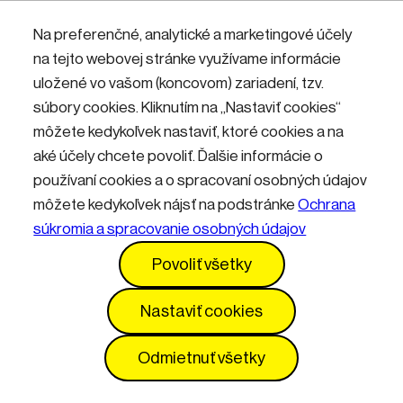
Nemáte účet? Zaregistrujte sa.
Na preferenčné, analytické a marketingové účely
na tejto webovej stránke využívame informácie
uložené vo vašom (koncovom) zariadení, tzv.
Přihlásit
súbory cookies. Kliknutím na „Nastaviť cookies“
môžete kedykoľvek nastaviť, ktoré cookies a na
aké účely chcete povoliť. Ďalšie informácie o
používaní cookies a o spracovaní osobných údajov
môžete kedykoľvek nájsť na podstránke
Ochrana
súkromia a spracovanie osobných údajov
Kontakty
Informácie pre návštevníkov
Povoliť všetky
Prevádzkový poriadok
GDPR
Vyhlásenie o prístupnosti
Služby
Cenník
Nastaviť cookies
Nastavenia cookies
Odmietnuť všetky