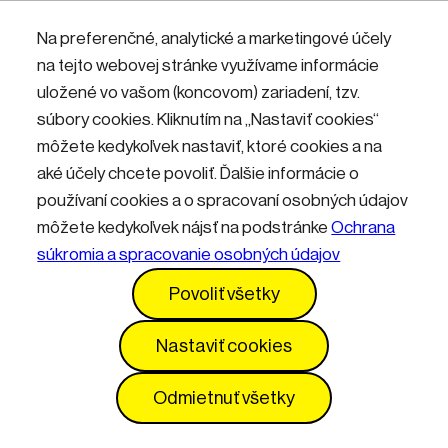
Nemáte účet? Zaregistrujte sa.
Na preferenčné, analytické a marketingové účely
na tejto webovej stránke využívame informácie
uložené vo vašom (koncovom) zariadení, tzv.
Přihlásit
súbory cookies. Kliknutím na „Nastaviť cookies“
môžete kedykoľvek nastaviť, ktoré cookies a na
aké účely chcete povoliť. Ďalšie informácie o
používaní cookies a o spracovaní osobných údajov
môžete kedykoľvek nájsť na podstránke
Ochrana
súkromia a spracovanie osobných údajov
Kontakty
Informácie pre návštevníkov
Povoliť všetky
Prevádzkový poriadok
GDPR
Vyhlásenie o prístupnosti
Služby
Cenník
Nastaviť cookies
Nastavenia cookies
Odmietnuť všetky