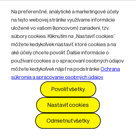
Nemáte účet? Zaregistrujte sa.
Na preferenčné, analytické a marketingové účely
na tejto webovej stránke využívame informácie
uložené vo vašom (koncovom) zariadení, tzv.
Přihlásit
súbory cookies. Kliknutím na „Nastaviť cookies“
môžete kedykoľvek nastaviť, ktoré cookies a na
aké účely chcete povoliť. Ďalšie informácie o
používaní cookies a o spracovaní osobných údajov
môžete kedykoľvek nájsť na podstránke
Ochrana
súkromia a spracovanie osobných údajov
Kontakty
Informácie pre návštevníkov
Povoliť všetky
Prevádzkový poriadok
GDPR
Vyhlásenie o prístupnosti
Služby
Cenník
Nastaviť cookies
Nastavenia cookies
Odmietnuť všetky