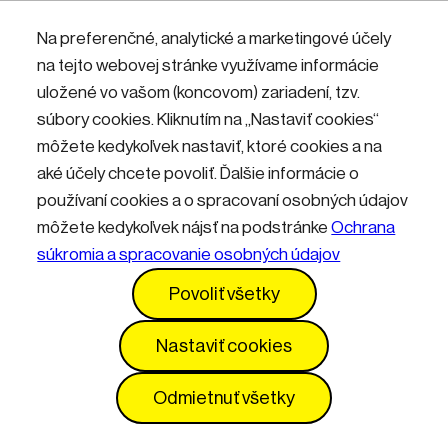
Nemáte účet? Zaregistrujte sa.
Na preferenčné, analytické a marketingové účely
na tejto webovej stránke využívame informácie
uložené vo vašom (koncovom) zariadení, tzv.
Přihlásit
súbory cookies. Kliknutím na „Nastaviť cookies“
môžete kedykoľvek nastaviť, ktoré cookies a na
aké účely chcete povoliť. Ďalšie informácie o
používaní cookies a o spracovaní osobných údajov
môžete kedykoľvek nájsť na podstránke
Ochrana
súkromia a spracovanie osobných údajov
Kontakty
Informácie pre návštevníkov
Povoliť všetky
Prevádzkový poriadok
GDPR
Vyhlásenie o prístupnosti
Služby
Cenník
Nastaviť cookies
Nastavenia cookies
Odmietnuť všetky