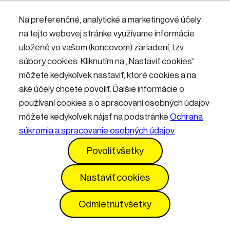
Nemáte účet? Zaregistrujte sa.
Na preferenčné, analytické a marketingové účely
na tejto webovej stránke využívame informácie
uložené vo vašom (koncovom) zariadení, tzv.
Přihlásit
súbory cookies. Kliknutím na „Nastaviť cookies“
môžete kedykoľvek nastaviť, ktoré cookies a na
aké účely chcete povoliť. Ďalšie informácie o
používaní cookies a o spracovaní osobných údajov
môžete kedykoľvek nájsť na podstránke
Ochrana
súkromia a spracovanie osobných údajov
Kontakty
Informácie pre návštevníkov
Povoliť všetky
Prevádzkový poriadok
GDPR
Vyhlásenie o prístupnosti
Služby
Cenník
Nastaviť cookies
Nastavenia cookies
Odmietnuť všetky