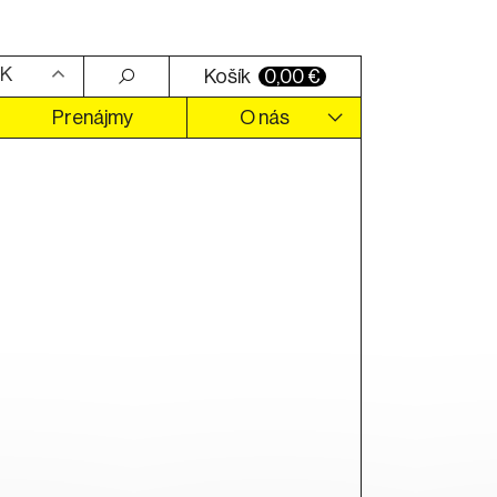
K
Košík
0,00
€
Prenájmy
O nás