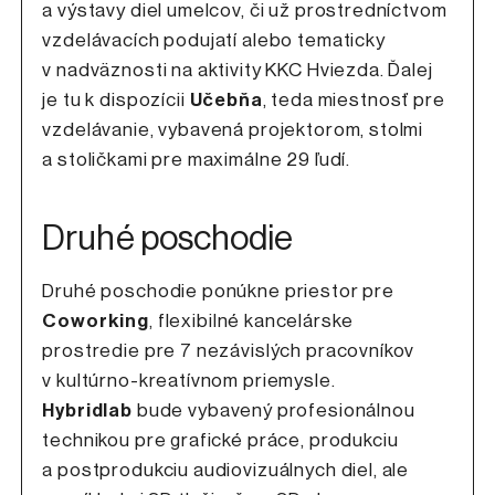
a výstavy diel umelcov, či už prostredníctvom
vzdelávacích podujatí alebo tematicky
v nadväznosti na aktivity KKC Hviezda. Ďalej
je tu k dispozícii
Učebňa
, teda miestnosť pre
vzdelávanie, vybavená projektorom, stolmi
a stoličkami pre maximálne 29 ľudí.
Druhé poschodie
Druhé poschodie ponúkne priestor pre
Coworking
, flexibilné kancelárske
prostredie pre 7 nezávislých pracovníkov
v kultúrno-kreatívnom priemysle.
Hybridlab
bude vybavený profesionálnou
technikou pre grafické práce, produkciu
a postprodukciu audiovizuálnych diel, ale