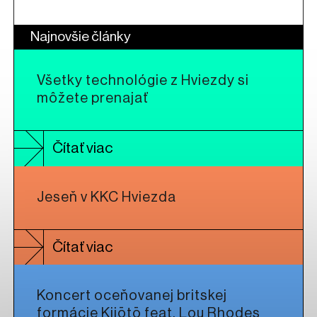
Najnovšie články
Všetky technológie z Hviezdy si
môžete prenajať
Čítať viac
Jeseň v KKC Hviezda
Čítať viac
Koncert oceňovanej britskej
formácie Kiiōtō feat. Lou Rhodes