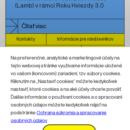
(Lamb) v rámci Roku Hviezdy 3.0
Čítať viac
Kontakty
Informácie pre návštevníkov
Prevádzkový poriadok
GDPR
Na preferenčné, analytické a marketingové účely na
Vyhlásenie o prístupnosti
Služby
Cenník
tejto webovej stránke využívame informácie uložené
vo vašom (koncovom) zariadení, tzv. súbory cookies.
Nastavenia cookies
Kliknutím na „Nastaviť cookies“ môžete kedykoľvek
nastaviť, ktoré cookies a na aké účely chcete povoliť.
Ďalšie informácie o používaní cookies a o spracovaní
osobných údajov môžete kedykoľvek nájsť na
podstránke
Ochrana súkromia a spracovanie
osobných údajov