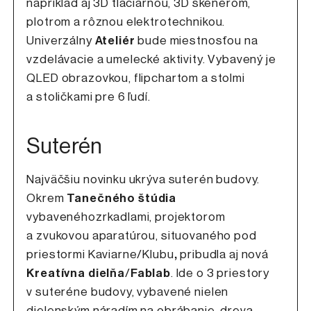
napríklad aj 3D tlačiarňou, 3D skenerom,
plotrom a rôznou elektrotechnikou.
Univerzálny
Ateliér
bude miestnosťou na
vzdelávacie a umelecké aktivity. Vybavený je
QLED obrazovkou, flipchartom a stolmi
a stoličkami pre 6 ľudí.
Suterén
Najväčšiu novinku ukrýva suterén budovy.
Okrem
Tanečného štúdia
vybavenéhozrkadlami, projektorom
a zvukovou aparatúrou, situovaného pod
priestormi Kaviarne/Klubu
,
pribudla aj nová
Kreatívna dielňa
/
Fablab
. Ide o 3 priestory
v suteréne budovy, vybavené nielen
dielenským náradím na obrábanie, dreva,