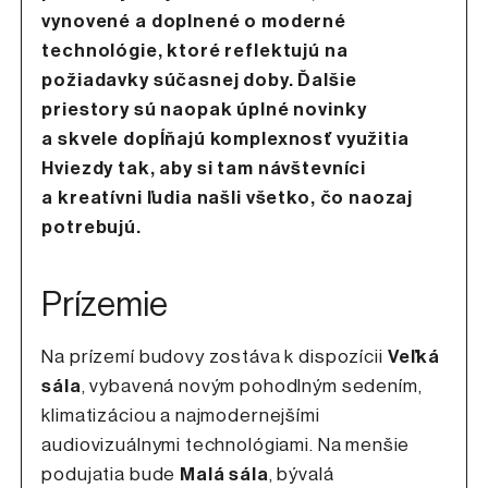
vynovené a doplnené o moderné
technológie, ktoré reflektujú na
požiadavky súčasnej doby. Ďalšie
priestory sú naopak úplné novinky
a skvele dopĺňajú komplexnosť využitia
Hviezdy tak, aby si tam návštevníci
a kreatívni ľudia našli všetko, čo naozaj
potrebujú.
Prízemie
Na prízemí budovy zostáva k dispozícii
Veľká
sála
, vybavená novým pohodlným sedením,
klimatizáciou a najmodernejšími
audiovizuálnymi technológiami. Na menšie
podujatia bude
Malá sála
, bývalá