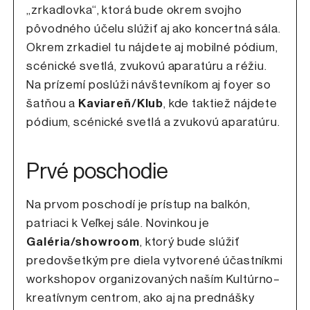
„zrkadlovka“, ktorá bude okrem svojho
pôvodného účelu slúžiť aj ako koncertná sála.
Okrem zrkadiel tu nájdete aj mobilné pódium,
scénické svetlá, zvukovú aparatúru a réžiu.
Na prízemí poslúži návštevníkom aj foyer so
šatňou a
Kaviareň/Klub
, kde taktiež nájdete
pódium, scénické svetlá a zvukovú aparatúru.
Prvé poschodie
Na prvom poschodí je prístup na balkón,
patriaci k Veľkej sále. Novinkou je
Galéria/showroom
, ktorý bude slúžiť
predovšetkým pre diela vytvorené účastníkmi
workshopov organizovaných naším Kultúrno–
kreatívnym centrom, ako aj na prednášky