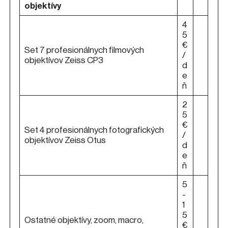
objektívy
4
5
€
Set 7 profesionálnych filmových
/
objektívov Zeiss CP3
d
e
ň
2
5
€
Set 4 profesionálnych fotografických
/
objektívov Zeiss Otus
d
e
ň
5
-
1
5
Ostatné objektívy, zoom, macro,
€