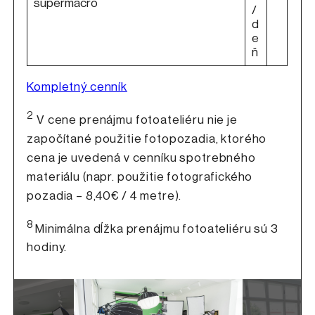
supermacro
/
d
e
ň
Kompletný cenník
2
V cene prenájmu fotoateliéru nie je
započítané použitie fotopozadia, ktorého
cena je uvedená v cenníku spotrebného
materiálu (napr. použitie fotografického
pozadia – 8,40€ / 4 metre).
8
Minimálna dĺžka prenájmu fotoateliéru sú 3
hodiny.