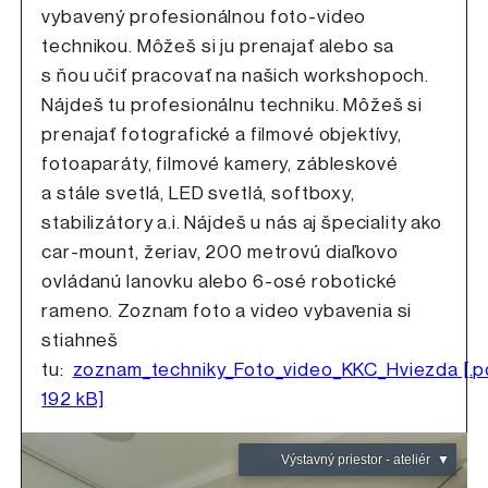
vybavený profesionálnou foto-video
technikou. Môžeš si ju prenajať alebo sa
s ňou učiť pracovať na našich workshopoch.
Nájdeš tu profesionálnu techniku. Môžeš si
prenajať fotografické a filmové objektívy,
fotoaparáty, filmové kamery, zábleskové
a stále svetlá, LED svetlá, softboxy,
stabilizátory a.i. Nájdeš u nás aj špeciality ako
car-mount, žeriav, 200 metrovú diaľkovo
ovládanú lanovku alebo 6-osé robotické
rameno. Zoznam foto a video vybavenia si
stiahneš
tu:
zoznam_techniky_Foto_video_KKC_Hviezda [.p
192 kB]