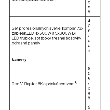
d
e
ň
4
0
Set profesionálnych svetiel komplet /3x
€
záblesk,LED 4x500W a 5x300W Bi,
/
LED trubice, softboxy, fresnel šošovky,
d
odrazné panely
e
ň
kamery
8
0
€
6
/
Red V-Raptor 8K s príslušenstvom
d
e
ň
2