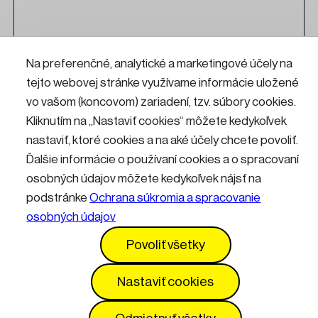
Kontakty
Informácie pre návštevníkov
Na preferenčné, analytické a marketingové účely na
tejto webovej stránke využívame informácie uložené
Prevádzkový poriadok
GDPR
vo vašom (koncovom) zariadení, tzv. súbory cookies.
Vyhlásenie o prístupnosti
Služby
Cenník
Kliknutím na „Nastaviť cookies“ môžete kedykoľvek
nastaviť, ktoré cookies a na aké účely chcete povoliť.
Nastavenia cookies
Ďalšie informácie o používaní cookies a o spracovaní
osobných údajov môžete kedykoľvek nájsť na
podstránke
Ochrana súkromia a spracovanie
osobných údajov
Povoliť všetky
Nastaviť cookies