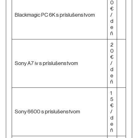
0
€
Blackmagic PC 6K s príslušenstvom
/
d
e
ň
2
0
€
Sony A7 iv s príslušenstvom
/
d
e
ň
1
5
€
Sony 6600 s príslušenstvom
/
d
e
ň