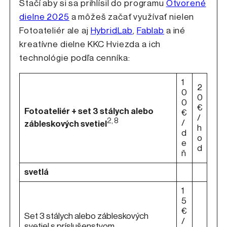
Stačí aby si sa prihlísil do programu
Otvorené
dielne 2025
a môžeš začať využívať nielen
Fotoateliér ale aj
HybridLab
,
Fablab
a iné
kreatívne dielne KKC Hviezda a ich
technológie podľa cenníka:
1
2
0
0
0
€
Fotoateliér + set 3 stálych alebo
€
/
2, 8
/
zábleskových svetiel
h
d
o
e
d
ň
svetlá
1
5
€
Set 3 stálych alebo zábleskových
/
svetiel s príslušenstvom