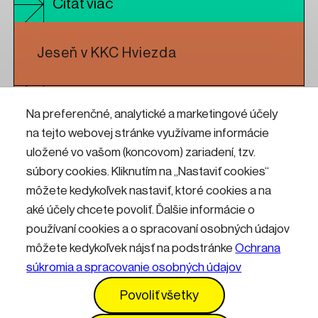
Čítať viac
Jeseň v KKC Hviezda
Čítať viac
Na preferenčné, analytické a marketingové účely
na tejto webovej stránke využívame informácie
Koncert oceňovanej britskej
uložené vo vašom (koncovom) zariadení, tzv.
formácie Kiiōtō feat. Lou Rhodes
súbory cookies. Kliknutím na „Nastaviť cookies“
(Lamb) v rámci Roku Hviezdy 3.0
môžete kedykoľvek nastaviť, ktoré cookies a na
aké účely chcete povoliť. Ďalšie informácie o
používaní cookies a o spracovaní osobných údajov
Čítať viac
môžete kedykoľvek nájsť na podstránke
Ochrana
súkromia a spracovanie osobných údajov
Kontakty
Informácie pre návštevníkov
Povoliť všetky
Prevádzkový poriadok
GDPR