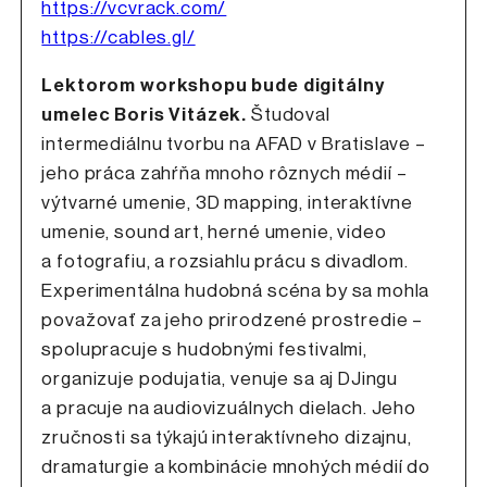
https://vcvrack.com/
https://cables.gl/
Lektorom workshopu bude digitálny
umelec Boris Vitázek.
Študoval
intermediálnu tvorbu na AFAD v Bratislave –
jeho práca zahŕňa mnoho rôznych médií –
výtvarné umenie, 3D mapping, interaktívne
umenie, sound art, herné umenie, video
a fotografiu, a rozsiahlu prácu s divadlom.
Experimentálna hudobná scéna by sa mohla
považovať za jeho prirodzené prostredie –
spolupracuje s hudobnými festivalmi,
organizuje podujatia, venuje sa aj DJingu
a pracuje na audiovizuálnych dielach. Jeho
zručnosti sa týkajú interaktívneho dizajnu,
dramaturgie a kombinácie mnohých médií do