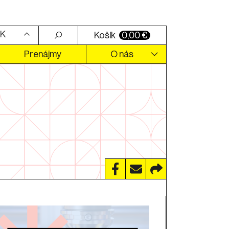
K
Košík
0,00
€
Prenájmy
O nás