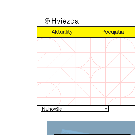
Aktuality
Podujatia
Zoradiť
produkty
podľa