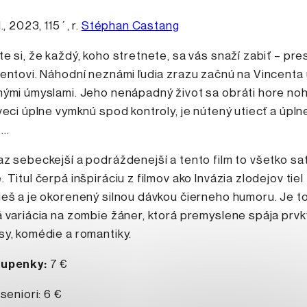
., 2023, 115´, r.
Stéphan Castang
e si, že každý, koho stretnete, sa vás snaží zabiť – pre
entovi. Náhodní neznámi ľudia zrazu začnú na Vincenta 
ými úmyslami. Jeho nenápadný život sa obráti hore noh
veci úplne vymknú spod kontroly, je nútený utiecť a úpln
t…
 sebeckejší a podráždenejší a tento film to všetko sat
 Titul čerpá inšpiráciu z filmov ako Invázia zlodejov tiel
eš a je okorenený silnou dávkou čierneho humoru. Je t
 variácia na zombie žáner, ktorá premyslene spája prvk
y, komédie a romantiky.
tupenky:
7 €
seniori: 6 €