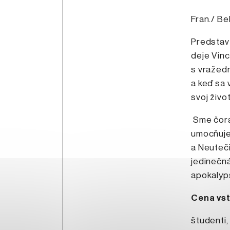
Fran./ Bel
Predstavt
deje Vinc
s vražedn
a keď sa 
svoj živo
Sme čoraz
umocňuje.
a Neuteči
jedinečná
apokalyps
Cena vs
študenti, 