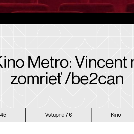
ino Metro: Vincent
zomrieť /be2can
:45
Vstupné 7€
Kino