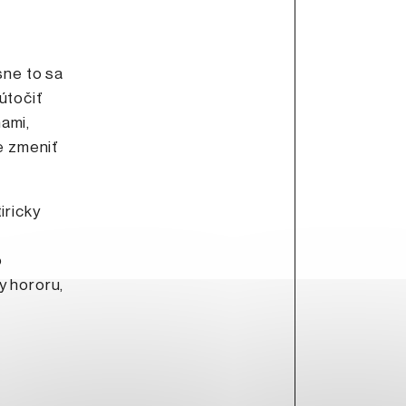
sne to sa
útočiť
ami,
e zmeniť
iricky
o
y hororu,