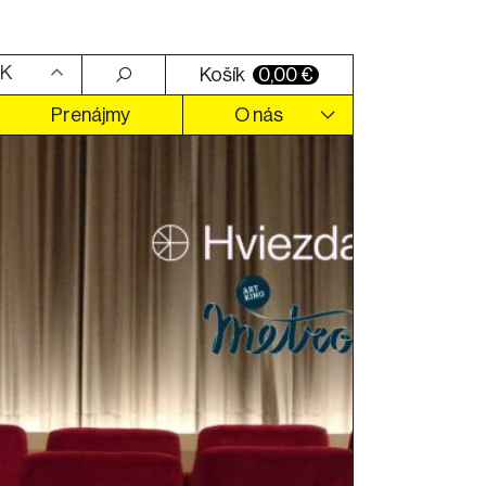
K
Košík
0,00
€
Prenájmy
O nás