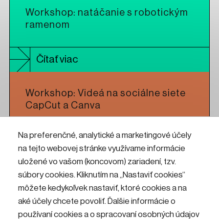
Workshop: natáčanie s robotickým
ramenom
Čítať viac
Workshop: Videá na sociálne siete
CapCut a Canva
Na preferenčné, analytické a marketingové účely
Čítať viac
na tejto webovej stránke využívame informácie
uložené vo vašom (koncovom) zariadení, tzv.
Workshop: CNC frézovanie pre
súbory cookies. Kliknutím na „Nastaviť cookies“
umelcov a dizajnérov
môžete kedykoľvek nastaviť, ktoré cookies a na
aké účely chcete povoliť. Ďalšie informácie o
používaní cookies a o spracovaní osobných údajov