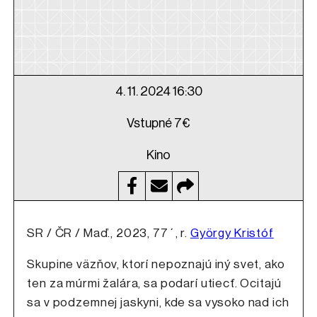
4. 11. 2024 16:30
Vstupné 7€
Kino
SR / ČR / Maď., 2023, 77´, r.
György Kristóf
Skupine väzňov, ktorí nepoznajú iný svet, ako
ten za múrmi žalára, sa podarí utiecť. Ocitajú
sa v podzemnej jaskyni, kde sa vysoko nad ich