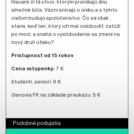
hlavami črtá otvor, ktorým prenikajú dnu
slnečné lúče. Väzni snívajú o úniku a s týmto
cieľom budujú spoločenstvo. Čo sa však
stane, keď ten, ktorý ich mal oslobodiť, zatúži
po moci, a snaha o vyslobodenie sa zmení na
nový druh útlaku?
Prístupnosť od 15 rokov
.
Cena vstupenky:
7 €
študenti, seniori: 6 €
členovia FK na základe preukazu: 5 €
Podobné podujatia