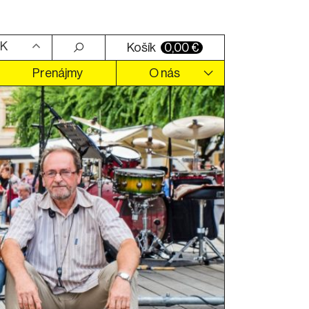
K
Košík
0,00
€
Prenájmy
O nás