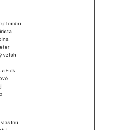
 septembri
irista
pina
Peter
ný vzťah
 a Folk
zové
j
ho
 vlastnú