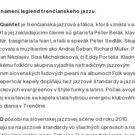
znamení legiend trenčianskeho jazzu.
 Quintet
je trenčianska jazzová stálica, ktorá vznikla v
1 a jej zakladajúcimi členmi sú gitarista Peter Belák, klav
dár, basgitarista Ivan Letaši a spevák Peter Sedlák. Sku
ovala s muzikantmi ako Andrej Šeban, Richard Müller, 
lan Nikolajev, Sisa Michalidesová, či Eddy Portella. Klad
kému folklóru skupina vyjadrila netradičným jazzovým
ním slovenských ľudových piesní na albumoch Folk ways
Repertoár kapely dopĺňajú tiež jazzové štandardy a jaz
ckových evergreenov v štýle funky a latino. Počas svoje
ej existencie sa kapela stala hybnou energiou klubové
 diania v Trenčíne.
 Q
pôsobí na slovenskej jazzovej scéne od roku 2010.
jú sa na jazzové štandardy vo vlastných úpravách a na