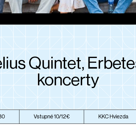
lius Quintet, Erbete
koncerty
:30
Vstupné 10/12€
KKC Hviezda