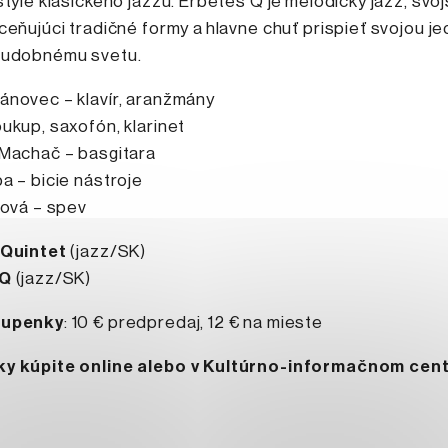
štýle klasického jazzu. Erbetes Q je melodický jazz, svo
ceňujúci tradičné formy a hlavne chuť prispieť svojou j
hudobnému svetu.
ánovec – klavír, aranžmány
ukup, saxofón, klarinet
 Machač – basgitara
a – bicie nástroje
ková – spev
 Quintet
(jazz/SK)
 Q
(jazz/SK)
tupenky
: 10 € predpredaj, 12 € na mieste
y kúpite online alebo v Kultúrno-informačnom cen