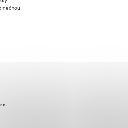
jský
edinečnou
tre.