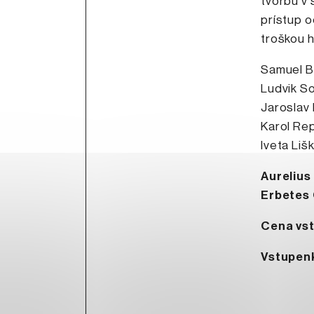
tvorbu v 
prístup o
troškou 
Samuel B
Ludvik So
Jaroslav
Karol Rep
Iveta Liš
Aurelius
Erbetes
Cena vs
Vstupenk