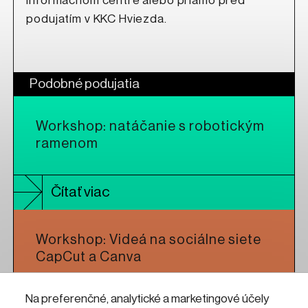
informačnom centre alebo priamo pred
podujatím v KKC Hviezda.
Podobné podujatia
Workshop: natáčanie s robotickým
ramenom
Čítať viac
Workshop: Videá na sociálne siete
CapCut a Canva
Na preferenčné, analytické a marketingové účely
Čítať viac