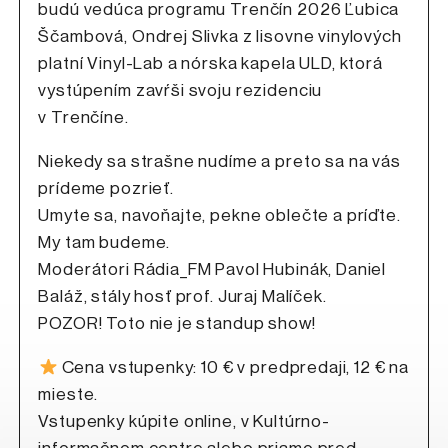
budú vedúca programu Trenčín 2026 Ľubica
Ščambová, Ondrej Slivka z lisovne vinylových
platní Vinyl-Lab a nórska kapela ULD, ktorá
vystúpením zavŕši svoju rezidenciu
v Trenčíne.
Niekedy sa strašne nudíme a preto sa na vás
prídeme pozrieť.
Umyte sa, navoňajte, pekne oblečte a príďte.
My tam budeme.
Moderátori Rádia_FM Pavol Hubinák, Daniel
Baláž, stály hosť prof. Juraj Malíček.
POZOR! Toto nie je standup show!
Cena vstupenky: 10 € v predpredaji, 12 € na
mieste.
Vstupenky kúpite online, v Kultúrno-