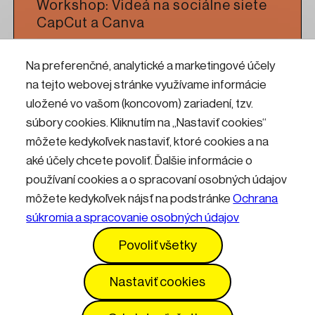
Workshop: Videá na sociálne siete
CapCut a Canva
Na preferenčné, analytické a marketingové účely
Čítať viac
na tejto webovej stránke využívame informácie
uložené vo vašom (koncovom) zariadení, tzv.
Workshop: CNC frézovanie pre
súbory cookies. Kliknutím na „Nastaviť cookies“
umelcov a dizajnérov
môžete kedykoľvek nastaviť, ktoré cookies a na
aké účely chcete povoliť. Ďalšie informácie o
používaní cookies a o spracovaní osobných údajov
Čítať viac
môžete kedykoľvek nájsť na podstránke
Ochrana
súkromia a spracovanie osobných údajov
Kontakty
Informácie pre návštevníkov
Povoliť všetky
Prevádzkový poriadok
GDPR
Vyhlásenie o prístupnosti
Služby
Cenník
Nastaviť cookies
Nastavenia cookies