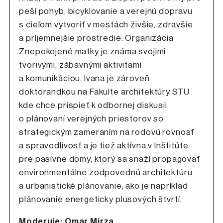
peší pohyb, bicyklovanie a verejnú dopravu
s cieľom vytvoriť v mestách živšie, zdravšie
a príjemnejšie prostredie. Organizácia
Znepokojené matky je známa svojimi
tvorivými, zábavnými aktivitami
a komunikáciou. Ivana je zároveň
doktorandkou na Fakulte architektúry STU
kde chce prispieť k odbornej diskusii
o plánovaní verejných priestorov so
strategickým zameraním na rodovú rovnosť
a spravodlivosť a je tiež aktívna v Inštitúte
pre pasívne domy, ktorý sa snaží propagovať
environmentálne zodpovednú architektúru
a urbanistické plánovanie, ako je napríklad
plánovanie energeticky plusových štvrtí.
Moderuje: Omar Mirza