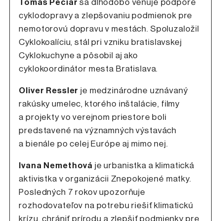
Tomáš Peciar
sa dlhodobo venuje podpore
cyklodopravy a zlepšovaniu podmienok pre
nemotorovú dopravu v mestách. Spoluzaložil
Cyklokoalíciu, stál pri vzniku bratislavskej
Cyklokuchyne a pôsobil aj ako
cyklokoordinátor mesta Bratislava.
Oliver Ressler
je medzinárodne uznávaný
rakúsky umelec, ktorého inštalácie, filmy
a projekty vo verejnom priestore boli
predstavené na významných výstavách
a bienále po celej Európe aj mimo nej.
Ivana Nemethová
je urbanistka a klimatická
aktivistka v organizácii Znepokojené matky.
Posledných 7 rokov upozorňuje
rozhodovateľov na potrebu riešiť klimatickú
krízu, chrániť prírodu a zlepšiť podmienky pre