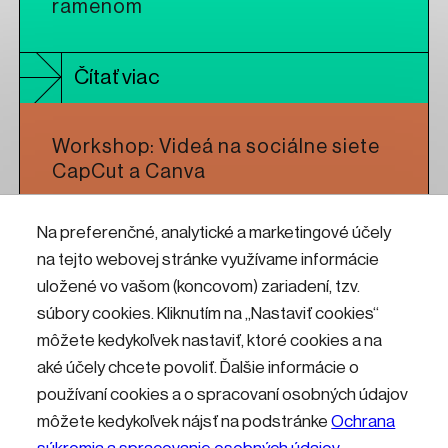
ramenom
Čítať viac
Workshop: Videá na sociálne siete
CapCut a Canva
Na preferenčné, analytické a marketingové účely
Čítať viac
na tejto webovej stránke využívame informácie
uložené vo vašom (koncovom) zariadení, tzv.
Workshop: CNC frézovanie pre
súbory cookies. Kliknutím na „Nastaviť cookies“
umelcov a dizajnérov
môžete kedykoľvek nastaviť, ktoré cookies a na
aké účely chcete povoliť. Ďalšie informácie o
používaní cookies a o spracovaní osobných údajov
Čítať viac
môžete kedykoľvek nájsť na podstránke
Ochrana