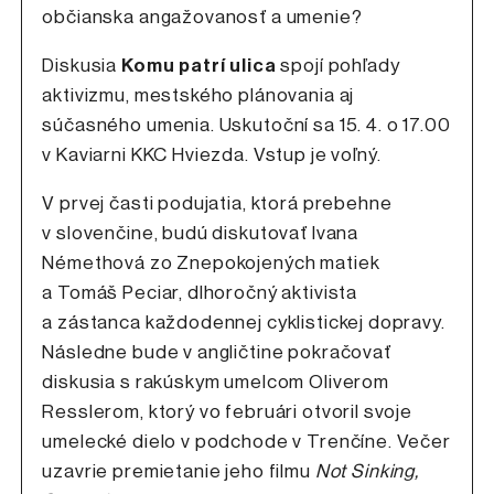
občianska angažovanosť a umenie?
Diskusia
Komu patrí ulica
spojí pohľady
aktivizmu, mestského plánovania aj
súčasného umenia. Uskutoční sa 15. 4. o 17.00
v Kaviarni KKC Hviezda. Vstup je voľný.
V prvej časti podujatia, ktorá prebehne
v slovenčine, budú diskutovať Ivana
Némethová zo Znepokojených matiek
a Tomáš Peciar, dlhoročný aktivista
a zástanca každodennej cyklistickej dopravy.
Následne bude v angličtine pokračovať
diskusia s rakúskym umelcom Oliverom
Resslerom, ktorý vo februári otvoril svoje
umelecké dielo v podchode v Trenčíne. Večer
uzavrie premietanie jeho filmu
Not Sinking,