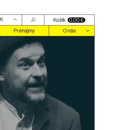
K
Košík
0,00
€
Prenájmy
O nás