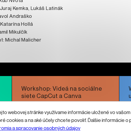
akub Nvota
 Juraj Kemka, Lukáš Latinák
avol Andraško
Katarína Hollá
mil Mikulčík
: Michal Malicher
Workshop: Videá na sociálne
siete CapCut a Canva
ejto webovej stránke využívame informácie uložené vo vašom (
Čítať viac
oré cookies a na aké účely chcete povoliť. Ďalšie informácie 
romia a spracovanie osobných údajov