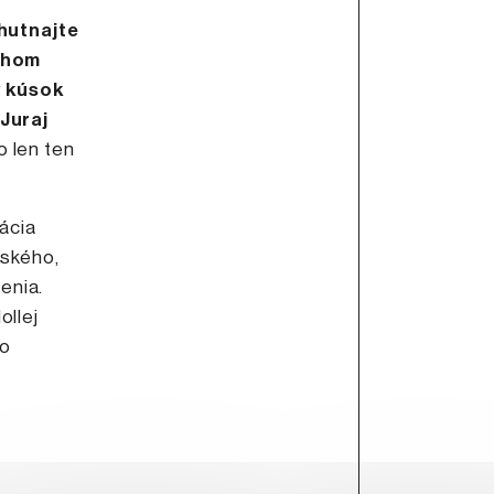
a
hutnajte
echom
ý kúsok
 Juraj
o len ten
ácia
nského,
enia.
ollej
ho