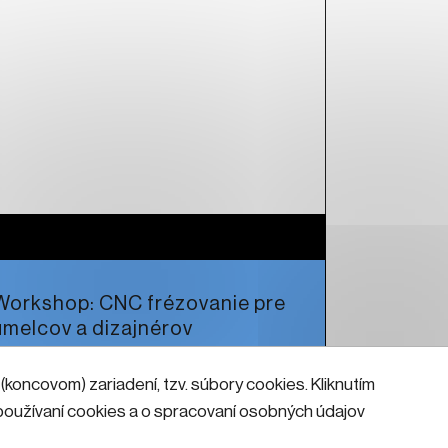
Workshop: CNC frézovanie pre
umelcov a dizajnérov
koncovom) zariadení, tzv. súbory cookies. Kliknutím
Čítať viac
o používaní cookies a o spracovaní osobných údajov