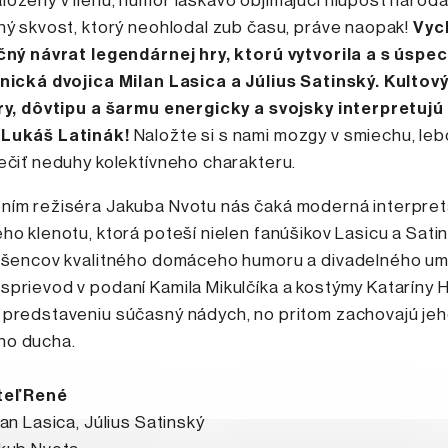
ožený v liehu, humor láskavo objímajúci hlúposť národ
ný skvost, ktorý neohlodal zub času, práve naopak!
Vyc
ečný návrat legendárnej hry, ktorú vytvorila a s úsp
onická dvojica Milan Lasica a Július Satinský. Kultov
iry, dôvtipu a šarmu energicky a svojsky interpretujú
Lukáš Latinák!
Naložte si s nami mozgy v smiechu, leb
ečiť neduhy kolektívneho charakteru.
ním režiséra Jakuba Nvotu nás čaká moderná interpret
ho klenotu, ktorá poteší nielen fanúšikov Lasicu a Sati
adšencov kvalitného domáceho humoru a divadelného um
prievod v podaní Kamila Mikulčíka a kostýmy Kataríny H
 predstaveniu súčasný nádych, no pritom zachovajú je
o ducha.
teľ René
lan Lasica, Július Satinský