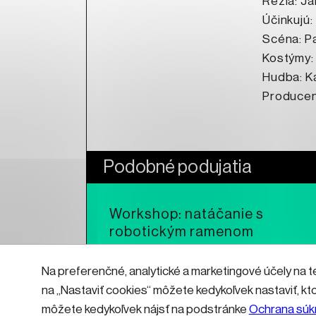
Réžia: J
Účinkujú:
Scéna: P
Kostýmy: 
Hudba: Ka
Producent
Podobné podujatia
Workshop: natáčanie s
robotickým ramenom
Na preferenčné, analytické a marketingové účely na t
Čítať viac
na „Nastaviť cookies“ môžete kedykoľvek nastaviť, kt
môžete kedykoľvek nájsť na podstránke
Ochrana súk