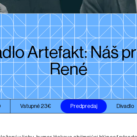
dlo Artefakt: Náš pr
René
0
Vstupné 23€
Predpredaj
Divadlo