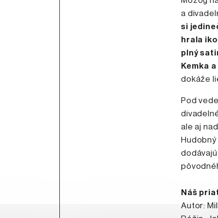
Mozog nal
a divadel
si jedin
hrala ik
plný sat
Kemka a 
dokáže li
Pod vede
divadelné
ale aj n
Hudobný s
dodávajú
pôvodnéh
Náš pria
Autor: Mi