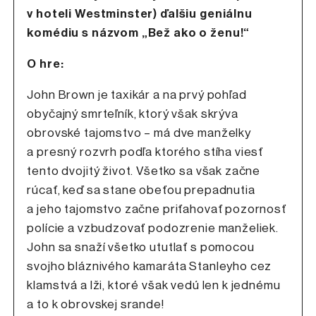
v hoteli Westminster) ďalšiu geniálnu
komédiu s názvom „Bež ako o ženu!“
O hre:
John Brown je taxikár a na prvý pohľad
obyčajný smrteľník, ktorý však skrýva
obrovské tajomstvo – má dve manželky
a presný rozvrh podľa ktorého stíha viesť
tento dvojitý život. Všetko sa však začne
rúcať, keď sa stane obeťou prepadnutia
a jeho tajomstvo začne priťahovať pozornosť
polície a vzbudzovať podozrenie manželiek.
John sa snaží všetko ututlať s pomocou
svojho bláznivého kamaráta Stanleyho cez
klamstvá a lži, ktoré však vedú len k jednému
a to k obrovskej srande!