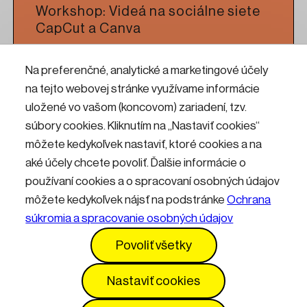
Workshop: Videá na sociálne siete
CapCut a Canva
Na preferenčné, analytické a marketingové účely
Čítať viac
na tejto webovej stránke využívame informácie
uložené vo vašom (koncovom) zariadení, tzv.
Workshop: CNC frézovanie pre
súbory cookies. Kliknutím na „Nastaviť cookies“
umelcov a dizajnérov
môžete kedykoľvek nastaviť, ktoré cookies a na
aké účely chcete povoliť. Ďalšie informácie o
používaní cookies a o spracovaní osobných údajov
Čítať viac
môžete kedykoľvek nájsť na podstránke
Ochrana
súkromia a spracovanie osobných údajov
Kontakty
Informácie pre návštevníkov
Povoliť všetky
Prevádzkový poriadok
GDPR
Vyhlásenie o prístupnosti
Služby
Cenník
Nastaviť cookies
Nastavenia cookies