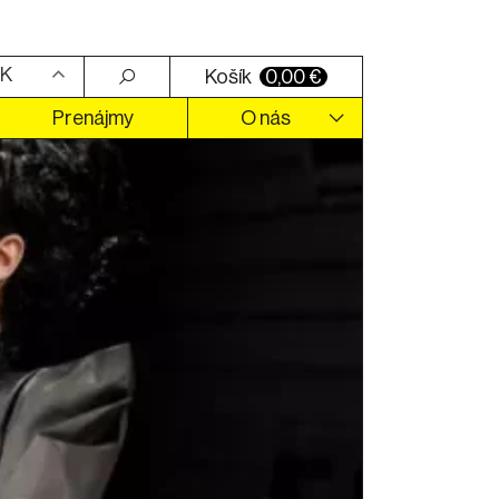
K
Košík
0,00
€
Prenájmy
O nás