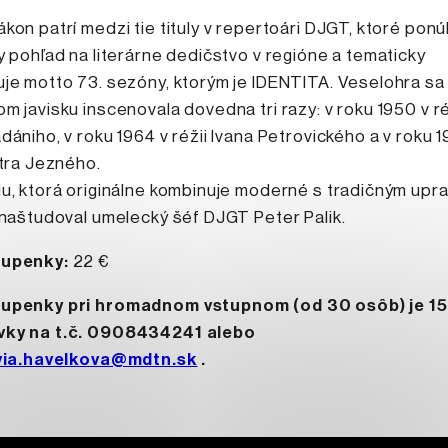
kon patrí medzi tie tituly v repertoári DJGT, ktoré ponú
y pohľad na literárne dedičstvo v regióne a tematicky
je motto 73. sezóny, ktorým je IDENTITA. Veselohra sa
m javisku inscenovala dovedna tri razy: v roku 1950 v ré
dániho, v roku 1964 v réžii Ivana Petrovického a v roku 
etra Jezného.
u, ktorá originálne kombinuje moderné s tradičným upra
 naštudoval umelecký šéf DJGT Peter Palik.
tupenky:
22 €
upenky pri hromadnom vstupnom (od 30 osôb) je 15
ky na t.č. 0908434241 alebo
lvia.havelkova@mdtn.sk
.