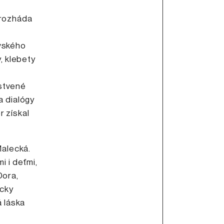
 rozháda
ovského
, klebety
rstvené
a dialógy
r získal
alecká.
i i deťmi,
Dora,
icky
á láska