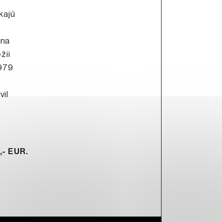
kajú
 na
žii
1979
vil
,- EUR.