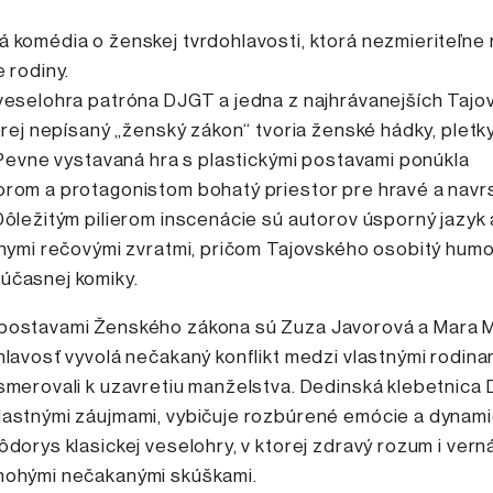
 komédia o ženskej tvrdohlavosti, ktorá nezmieriteľne
e rodiny.
 veselohra patróna DJGT a jedna z najhrávanejších Taj
torej nepísaný „ženský zákon“ tvoria ženské hádky, pletky
. Pevne vystavaná hra s plastickými postavami ponúkla
orom a protagonistom bohatý priestor pre hravé a nav
Dôležitým pilierom inscenácie sú autorov úsporný jazyk 
lnymi rečovými zvratmi, pričom Tajovského osobitý humo
účasnej komiky.
postavami Ženského zákona sú Zuza Javorová a Mara M
hlavosť vyvolá nečakaný konflikt medzi vlastnými rodinam
smerovali k uzavretiu manželstva. Dedinská klebetnica 
lastnými záujmami, vybičuje rozbúrené emócie a dynam
ôdorys klasickej veselohry, v ktorej zdravý rozum i vern
nohými nečakanými skúškami.