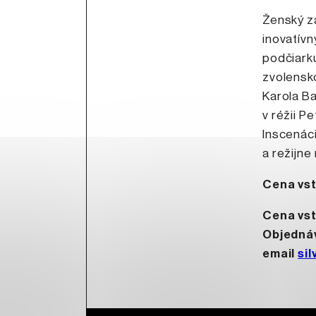
Ženský zá
inovatívn
podčiarku
zvolensko
Karola Ba
v réžii P
Inscenáci
a režijne
Cena vs
Cena vst
Objednáv
email
si