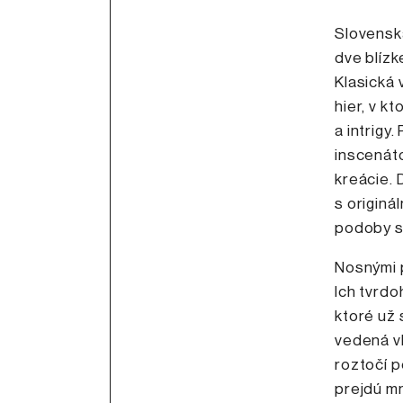
Slovenská
dve blízk
Klasická
hier, v k
a intrigy
inscenát
kreácie. 
s originá
podoby s
Nosnými 
Ich tvrdo
ktoré už 
vedená v
roztočí p
prejdú m