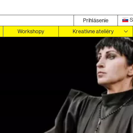
S
Prihlásenie
Workshopy
Kreatívne ateliéry