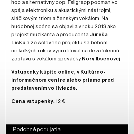
hop a alternatívny pop. Fallgrapp podmanivo
spája elektroniku s akustickými nástrojmi,
sláčikovým triom a ženským vokálom. Na
hudobnej scéne sa objavila v roku 2013 ako
projekt muzikanta a producenta
Jureša
Líšku
a zo sólového projektu sa behom
niekoľkých rokov vyprofiloval na deväťčlennú
zostavu s vokálom speváčky
Nory Ibsenovej
.
Vstupenky kúpite online, v Kultúrno-
informačnom centre alebo priamo pred
predstavením vo Hviezde.
Cena vstupenky:
12 €
Podobné podujatia