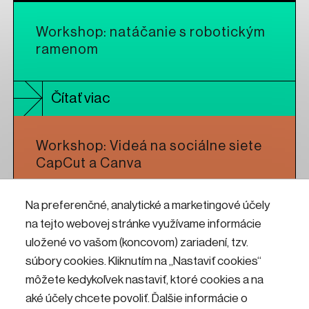
Workshop: natáčanie s robotickým
ramenom
Čítať viac
Workshop: Videá na sociálne siete
CapCut a Canva
Na preferenčné, analytické a marketingové účely
Čítať viac
na tejto webovej stránke využívame informácie
uložené vo vašom (koncovom) zariadení, tzv.
Workshop: CNC frézovanie pre
súbory cookies. Kliknutím na „Nastaviť cookies“
umelcov a dizajnérov
môžete kedykoľvek nastaviť, ktoré cookies a na
aké účely chcete povoliť. Ďalšie informácie o