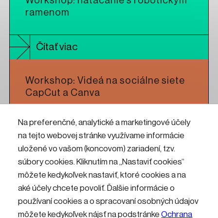
Workshop: natáčanie s robotickým
ramenom
Čítať viac
Workshop: Videá na sociálne siete
CapCut a Canva
Na preferenčné, analytické a marketingové účely
Čítať viac
na tejto webovej stránke využívame informácie
uložené vo vašom (koncovom) zariadení, tzv.
Workshop: CNC frézovanie pre
súbory cookies. Kliknutím na „Nastaviť cookies“
umelcov a dizajnérov
môžete kedykoľvek nastaviť, ktoré cookies a na
aké účely chcete povoliť. Ďalšie informácie o
používaní cookies a o spracovaní osobných údajov
Čítať viac
môžete kedykoľvek nájsť na podstránke
Ochrana