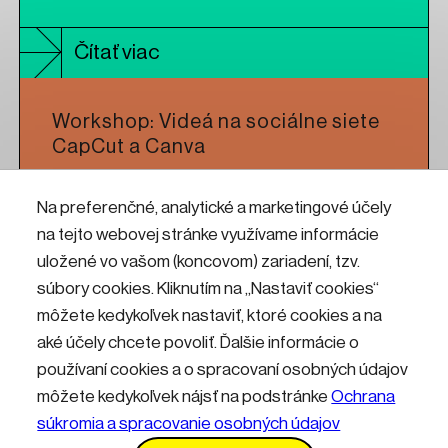
Čítať viac
Workshop: Videá na sociálne siete
CapCut a Canva
Na preferenčné, analytické a marketingové účely
Čítať viac
na tejto webovej stránke využívame informácie
uložené vo vašom (koncovom) zariadení, tzv.
Workshop: CNC frézovanie pre
súbory cookies. Kliknutím na „Nastaviť cookies“
umelcov a dizajnérov
môžete kedykoľvek nastaviť, ktoré cookies a na
aké účely chcete povoliť. Ďalšie informácie o
používaní cookies a o spracovaní osobných údajov
Čítať viac
môžete kedykoľvek nájsť na podstránke
Ochrana
súkromia a spracovanie osobných údajov
Kontakty
Informácie pre návštevníkov