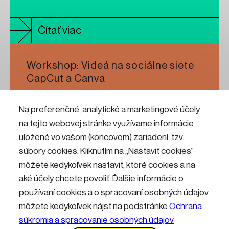
Čítať viac
Workshop: Videá na sociálne siete
CapCut a Canva
Na preferenčné, analytické a marketingové účely
Čítať viac
na tejto webovej stránke využívame informácie
uložené vo vašom (koncovom) zariadení, tzv.
Workshop: CNC frézovanie pre
súbory cookies. Kliknutím na „Nastaviť cookies“
umelcov a dizajnérov
môžete kedykoľvek nastaviť, ktoré cookies a na
aké účely chcete povoliť. Ďalšie informácie o
používaní cookies a o spracovaní osobných údajov
Čítať viac
môžete kedykoľvek nájsť na podstránke
Ochrana
súkromia a spracovanie osobných údajov
Kontakty
Informácie pre návštevníkov