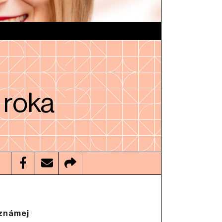
 roka
 známej