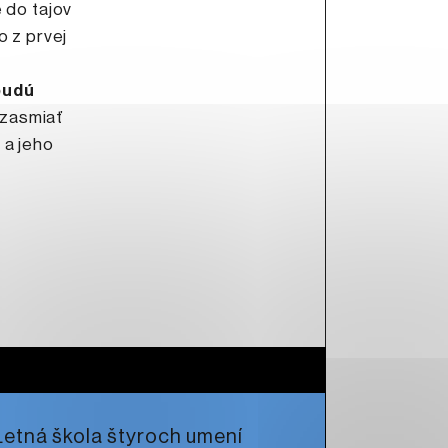
 do tajov
o z prvej
budú
zasmiať
 a jeho
Letná škola štyroch umení