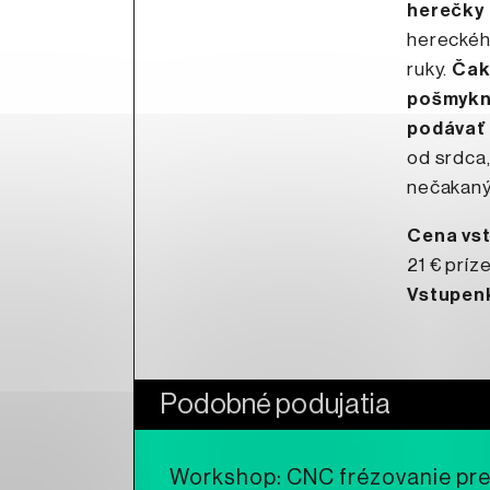
herečky 
hereckého
ruky.
Čak
pošmyknu
podávať 
od srdca,
nečakaný
Cena vs
21 € príz
Vstupenk
Podobné podujatia
Workshop: CNC frézovanie pr