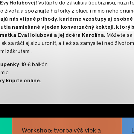
Evy Holubovej!
Vstúpte do zákulisia šoubiznisu, nazrite
 života a spoznajte historky z pľacu i mimo neho priam
ajú nás vtipné príhody, kariérne vzostupy aj osobné
tia namiešané v jeden konverzačný koktejl, ktorý 
matka Eva Holubová a jej dcéra Karolína.
Môžete sa 
 ak sa ráči aj slzu uroniť, a tiež sa zamyslieť nad životom
mi zákrutami.
tupenky
: 19 € balkón
emie
y kúpite online.
e
Workshop: tvorba výšiviek a