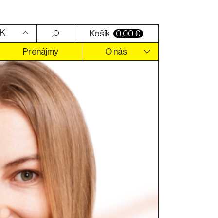
K
Košík
0,00
€
Prenájmy
O nás