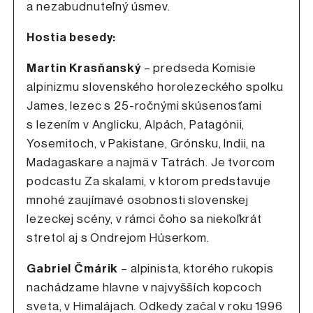
a nezabudnuteľný úsmev.
Hostia besedy:
Martin Krasňanský
– predseda Komisie
alpinizmu slovenského horolezeckého spolku
James, lezec s 25-ročnými skúsenosťami
s lezením v Anglicku, Alpách, Patagónii,
Yosemitoch, v Pakistane, Grónsku, Indii, na
Madagaskare a najmä v Tatrách. Je tvorcom
podcastu Za skalami, v ktorom predstavuje
mnohé zaujímavé osobnosti slovenskej
lezeckej scény, v rámci čoho sa niekoľkrát
stretol aj s Ondrejom Húserkom.
Gabriel Čmárik
– alpinista, ktorého rukopis
nachádzame hlavne v najvyšších kopcoch
sveta, v Himalájach. Odkedy začal v roku 1996