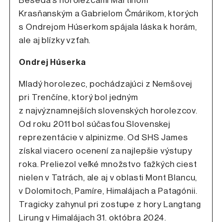
Beseda s horolezcami Martinom
Krasňanským a Gabrielom Čmárikom, ktorých
s Ondrejom Húserkom spájala láska k horám,
ale aj blízky vzťah.
Ondrej Húserka
Mladý horolezec, pochádzajúci z Nemšovej
pri Trenčíne, ktorý bol jedným
z najvýznamnejších slovenských horolezcov.
Od roku 2011 bol súčasťou Slovenskej
reprezentácie v alpinizme. Od SHS James
získal viacero ocenení za najlepšie výstupy
roka. Preliezol veľké množstvo ťažkých ciest
nielen v Tatrách, ale aj v oblasti Mont Blancu,
v Dolomitoch, Pamíre, Himalájach a Patagónii.
Tragicky zahynul pri zostupe z hory Langtang
Lirung v Himalájach 31. októbra 2024.