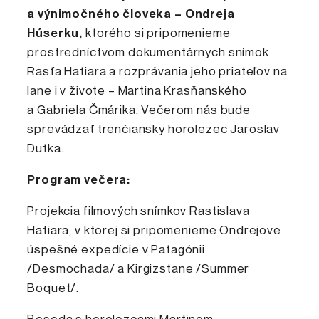
a výnimočného človeka – Ondreja
Húserku,
ktorého si pripomenieme
prostredníctvom dokumentárnych snímok
Rasťa Hatiara a rozprávania jeho priateľov na
lane i v živote – Martina Krasňanského
a Gabriela Čmárika. Večerom nás bude
sprevádzať trenčiansky horolezec Jaroslav
Dutka.
Program večera:
Projekcia filmových snímkov Rastislava
Hatiara, v ktorej si pripomenieme Ondrejove
úspešné expedície v Patagónii
/Desmochada/ a Kirgizstane /Summer
Boquet/.