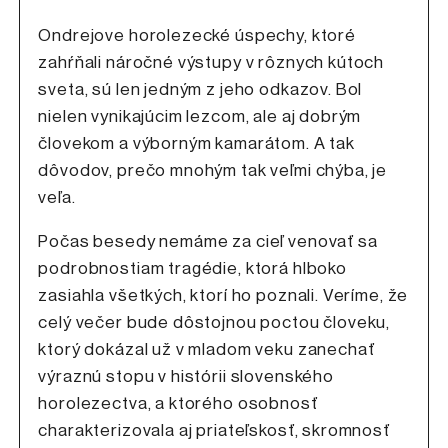
Ondrejove horolezecké úspechy, ktoré
zahŕňali náročné výstupy v rôznych kútoch
sveta, sú len jedným z jeho odkazov. Bol
nielen vynikajúcim lezcom, ale aj dobrým
človekom a výborným kamarátom. A tak
dôvodov, prečo mnohým tak veľmi chýba, je
veľa.
Počas besedy nemáme za cieľ venovať sa
podrobnostiam tragédie, ktorá hlboko
zasiahla všetkých, ktorí ho poznali. Veríme, že
celý večer bude dôstojnou poctou človeku,
ktorý dokázal už v mladom veku zanechať
výraznú stopu v histórii slovenského
horolezectva, a ktorého osobnosť
charakterizovala aj priateľskosť, skromnosť