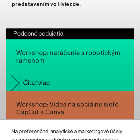
predstavením vo Hviezde.
Podobné podujatia
Workshop: natáčanie s robotickým
ramenom
Čítať viac
Workshop: Videá na sociálne siete
CapCut a Canva
Na preferenčné, analytické a marketingové účely
Čítať viac
na tejto webovej stránke využívame informácie