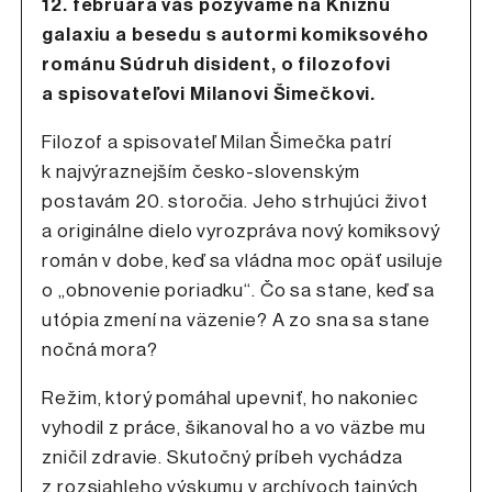
12. februára vás pozývame na Knižnú
galaxiu a besedu s autormi komiksového
románu Súdruh disident, o filozofovi
a spisovateľovi Milanovi Šimečkovi.
Filozof a spisovateľ Milan Šimečka patrí
k najvýraznejším česko-slovenským
postavám 20. storočia. Jeho strhujúci život
a originálne dielo vyrozpráva nový komiksový
román v dobe, keď sa vládna moc opäť usiluje
o „obnovenie poriadku“. Čo sa stane, keď sa
utópia zmení na väzenie? A zo sna sa stane
nočná mora?
Režim, ktorý pomáhal upevniť, ho nakoniec
vyhodil z práce, šikanoval ho a vo väzbe mu
zničil zdravie. Skutočný príbeh vychádza
z rozsiahleho výskumu v archívoch tajných