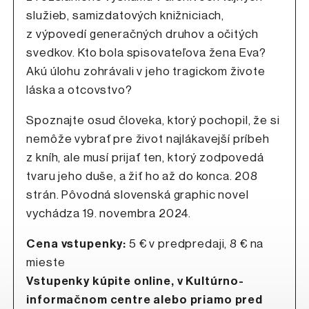
služieb, samizdatových knižniciach,
z výpovedí generačných druhov a očitých
svedkov. Kto bola spisovateľova žena Eva?
Akú úlohu zohrávali v jeho tragickom živote
láska a otcovstvo?
Spoznajte osud človeka, ktorý pochopil, že si
nemôže vybrať pre život najlákavejší príbeh
z kníh, ale musí prijať ten, ktorý zodpovedá
tvaru jeho duše, a žiť ho až do konca. 208
strán. Pôvodná slovenská graphic novel
vychádza 19. novembra 2024.
Cena vstupenky:
5 € v predpredaji, 8 € na
mieste
Vstupenky kúpite online, v Kultúrno-
informačnom centre alebo priamo pred