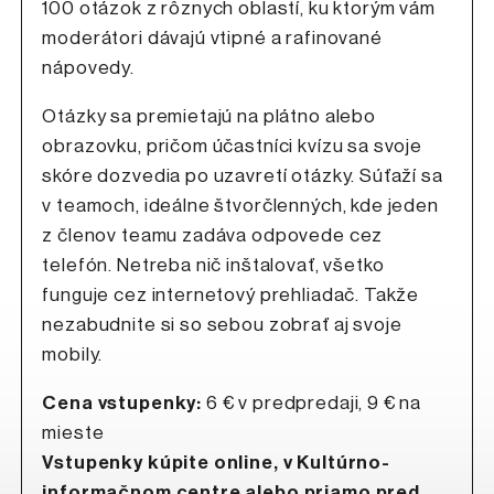
100 otázok z rôznych oblastí, ku ktorým vám
moderátori dávajú vtipné a rafinované
nápovedy.
Otázky sa premietajú na plátno alebo
obrazovku, pričom účastníci kvízu sa svoje
skóre dozvedia po uzavretí otázky. Súťaží sa
v teamoch, ideálne štvorčlenných, kde jeden
z členov teamu zadáva odpovede cez
telefón. Netreba nič inštalovať, všetko
funguje cez internetový prehliadač. Takže
nezabudnite si so sebou zobrať aj svoje
mobily.
Cena vstupenky:
6 € v predpredaji, 9 € na
mieste
Vstupenky kúpite online, v Kultúrno-
informačnom centre alebo priamo pred