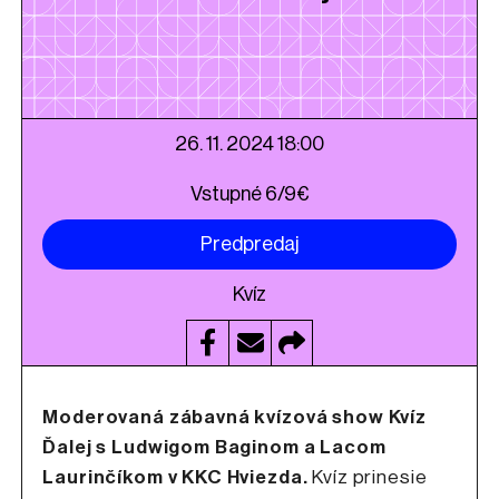
26. 11. 2024 18:00
Vstupné 6/9€
Predpredaj
Kvíz
Moderovaná zábavná kvízová show Kvíz
Ďalej s Ludwigom Baginom a Lacom
Laurinčíkom v KKC Hviezda.
Kvíz prinesie