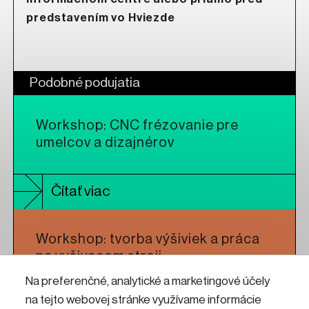
predstavením vo Hviezde
Podobné podujatia
Workshop: CNC frézovanie pre
umelcov a dizajnérov
Čítať viac
Workshop: tvorba výšiviek a práca
na vyšivacom stroji
Na preferenčné, analytické a marketingové účely
na tejto webovej stránke využívame informácie
Čítať viac